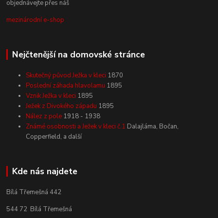
objednávejte přes náš
mezinárodní e-shop
Nejčtenější na domovské stránce
Skutečný původ Ježka v kleci
1870
Poslední záhada hlavolamu
1895
Vznik Ježka v kleci
1895
Ježek z Divokého západu
1895
Nález z pole
1918 - 1938
Známé osobnosti a Ježek v kleci č.1
Dalajláma, Bočan,
Copperfield, a další
Kde nás najdete
Bílá Třemešná 442
544 72 Bílá Třemešná