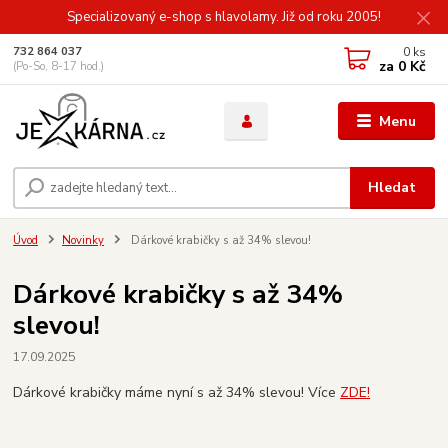
Specializovaný e-shop s hlavolamy. Již od roku 2005!
0
ks
732 864 037
za
0 Kč
(Po-So, 8-17 hod.)
Menu
Hledat
Úvod
Novinky
Dárkové krabičky s až 34% slevou!
Dárkové krabičky s až 34%
slevou!
17.09.2025
Dárkové krabičky máme nyní s až 34% slevou! Více
ZDE!