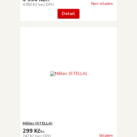
/
ks
Není skladem
4 950 Kč
bez DPH
Detail
Měšec (STELLA)
299 Kč
/
ks
Skladem
247 Kč
bez DPH