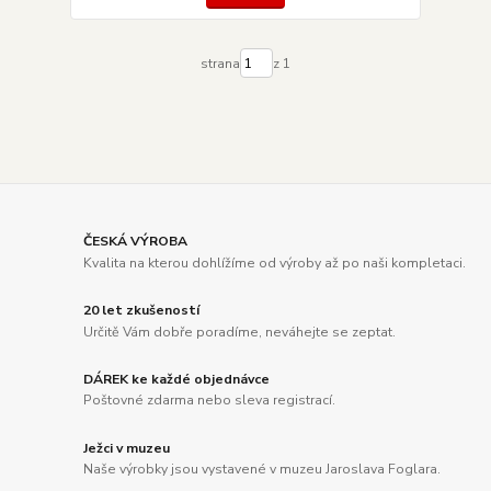
strana
z 1
ČESKÁ VÝROBA
Kvalita na kterou dohlížíme od výroby až po naši kompletaci.
20 let zkušeností
Určitě Vám dobře poradíme, neváhejte se zeptat.
DÁREK ke každé objednávce
Poštovné zdarma nebo sleva registrací.
Ježci v muzeu
Naše výrobky jsou vystavené v muzeu Jaroslava Foglara.