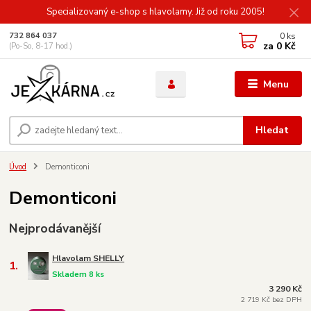
Specializovaný e-shop s hlavolamy. Již od roku 2005!
0
ks
732 864 037
za
0 Kč
(Po-So, 8-17 hod.)
Menu
Hledat
Úvod
Demonticoni
Demonticoni
Nejprodávanější
Hlavolam SHELLY
1.
Skladem 8 ks
3 290 Kč
2 719 Kč bez DPH