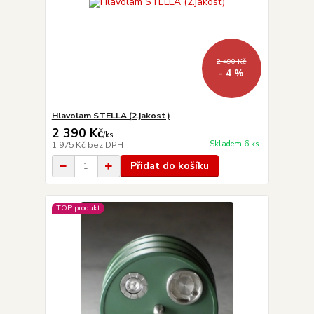
2 490 Kč
- 4 %
Hlavolam STELLA (2.jakost)
2 390 Kč
/
ks
Skladem 6 ks
1 975 Kč
bez DPH
Přidat do košíku
TOP produkt