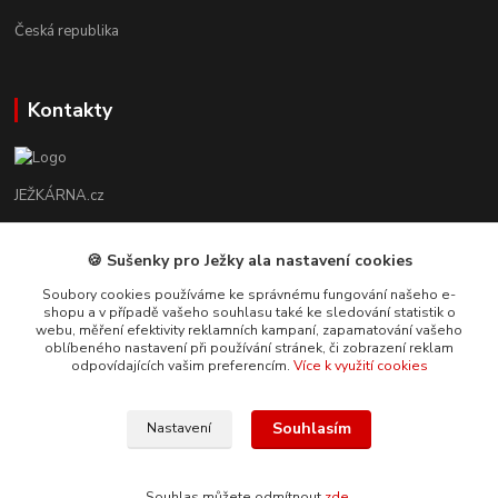
Česká republika
Kontakty
JEŽKÁRNA.cz
Radek Micopulos
🍪 Sušenky pro Ježky ala nastavení cookies
732 864 037
(Po-So, 8-17 hod.)
Soubory cookies používáme ke správnému fungování našeho e-
shopu a v případě vašeho souhlasu také ke sledování statistik o
webu, měření efektivity reklamních kampaní, zapamatování vašeho
info@jezkarna.cz
oblíbeného nastavení při používání stránek, či zobrazení reklam
odpovídajících vašim preferencím.
Více k využití cookies
Souhlasím
Nastavení
JEŽKÁRNA.cz - specializovaný e-shop s hlavolamy
Souhlas můžete odmítnout
zde
.