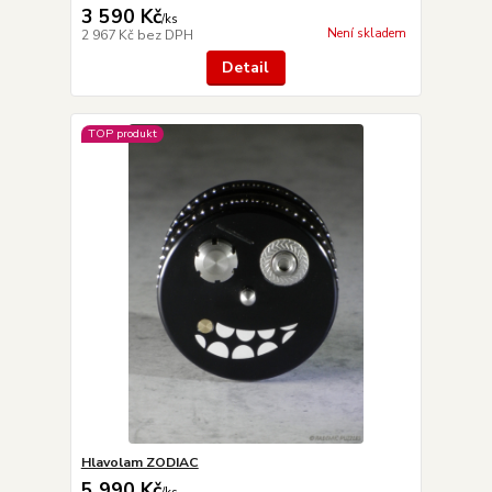
3 590 Kč
/
ks
Není skladem
2 967 Kč
bez DPH
Detail
TOP produkt
Hlavolam ZODIAC
5 990 Kč