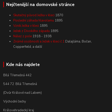
Nejčtenější na domovské stránce
Skutečný původ Ježka v kleci
1870
Poslední záhada hlavolamu
1895
Vznik Ježka v kleci
1895
Ježek z Divokého západu
1895
Nález z pole
1918 - 1938
Známé osobnosti a Ježek v kleci č.1
Dalajláma, Bočan,
Copperfield, a další
Kde nás najdete
Bílá Třemešná 442
544 72 Bílá Třemešná
(Dvůr Králové nad Labem)
Východní čechy
Královehradecký kraj