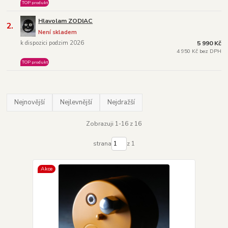
TOP produkt
Hlavolam ZODIAC
2.
Není skladem
k dispozici podzim 2026
5 990 Kč
4 950 Kč bez DPH
TOP produkt
Nejnovější
Nejlevnější
Nejdražší
Zobrazuji 1-16 z 16
strana
z 1
Akce