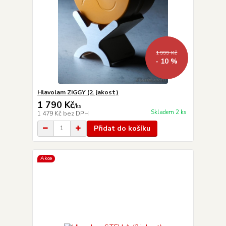
1 999 Kč
- 10 %
Hlavolam ZIGGY (2. jakost)
1 790 Kč
/
ks
Skladem 2 ks
1 479 Kč
bez DPH
Přidat do košíku
Akce