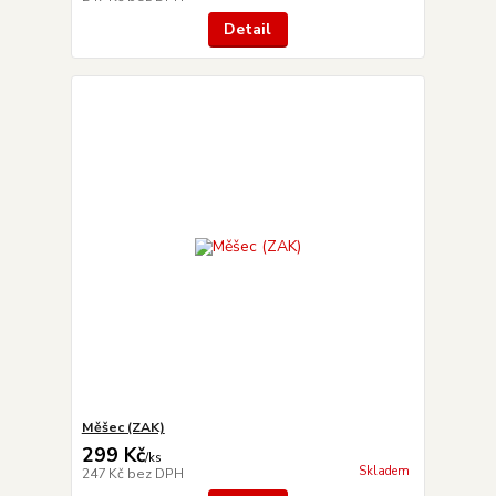
Detail
Měšec (ZAK)
299 Kč
/
ks
Skladem
247 Kč
bez DPH