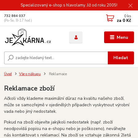
Specializovaný e-shop s hlavolamy. Již od roku 2005!
0
ks
732 864 037
za
0 Kč
(Po-So, 8-17 hod.)
Menu
Hledat
Úvod
Vše o nákupu
Reklamace
Reklamace zboží
Ačkoli vždy klademe maximální důraz na kvalitu našeho zboží,
může se samozřejmě v ojedinělých případech vyskytnout výrobní
vada nebo jiný nedostatek.
Pokud na zboží objevíte jakýkoli nedostatek (např. zboží
neodpovídá popisu na e-shopu nebo je poškozeno), neváhejte
nás kontaktovat s reklamací. Na zboží se vztahuje zákonná 2letá