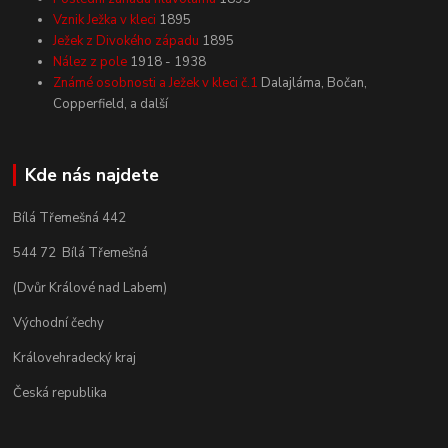
Vznik Ježka v kleci
1895
Ježek z Divokého západu
1895
Nález z pole
1918 - 1938
Známé osobnosti a Ježek v kleci č.1
Dalajláma, Bočan,
Copperfield, a další
Kde nás najdete
Bílá Třemešná 442
544 72 Bílá Třemešná
(Dvůr Králové nad Labem)
Východní čechy
Královehradecký kraj
Česká republika