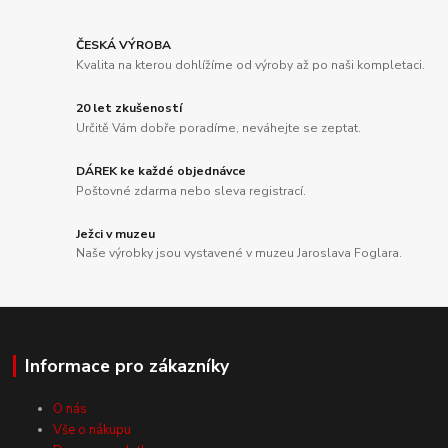
ČESKÁ VÝROBA
Kvalita na kterou dohlížíme od výroby až po naši kompletaci.
20 let zkušeností
Určitě Vám dobře poradíme, neváhejte se zeptat.
DÁREK ke každé objednávce
Poštovné zdarma nebo sleva registrací.
Ježci v muzeu
Naše výrobky jsou vystavené v muzeu Jaroslava Foglara.
Informace pro zákazníky
O nás
Vše o nákupu