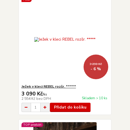
3 290 Kč
- 6 %
Ježek v kleci REBEL rozšr. *****
3 090 Kč
/
ks
Skladem > 10 ks
2 554 Kč
bez DPH
Přidat do košíku
TOP produkt