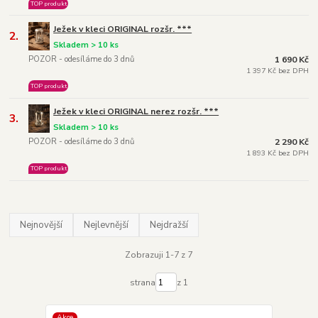
TOP produkt
Ježek v kleci ORIGINAL rozšr. ***
2.
Skladem > 10 ks
POZOR - odesíláme do 3 dnů
1 690 Kč
1 397 Kč bez DPH
TOP produkt
Ježek v kleci ORIGINAL nerez rozšr. ***
3.
Skladem > 10 ks
POZOR - odesíláme do 3 dnů
2 290 Kč
1 893 Kč bez DPH
TOP produkt
Nejnovější
Nejlevnější
Nejdražší
Zobrazuji 1-7 z 7
strana
z 1
Akce