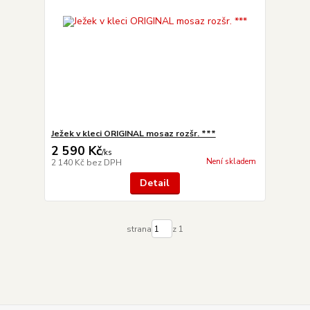
Ježek v kleci ORIGINAL mosaz rozšr. ***
2 590 Kč
/
ks
Není skladem
2 140 Kč
bez DPH
Detail
strana
z 1