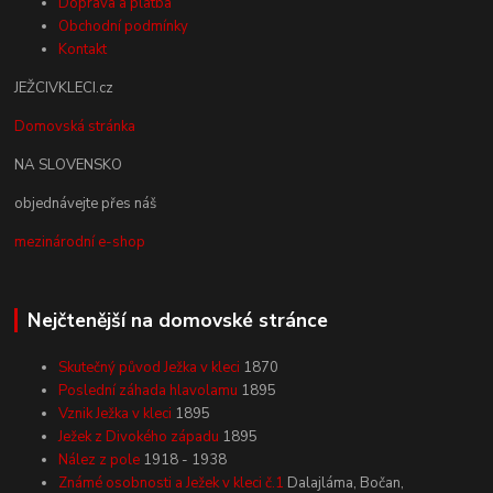
Doprava a platba
Obchodní podmínky
Kontakt
JEŽCIVKLECI.cz
Domovská stránka
NA SLOVENSKO
objednávejte přes náš
mezinárodní e-shop
Nejčtenější na domovské stránce
Skutečný původ Ježka v kleci
1870
Poslední záhada hlavolamu
1895
Vznik Ježka v kleci
1895
Ježek z Divokého západu
1895
Nález z pole
1918 - 1938
Známé osobnosti a Ježek v kleci č.1
Dalajláma, Bočan,