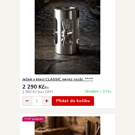
Ježek v kleci CLASSIC nerez rozšr. ****
2 290 Kč
/
ks
Skladem > 10 ks
1 893 Kč
bez DPH
Přidat do košíku
TOP produkt