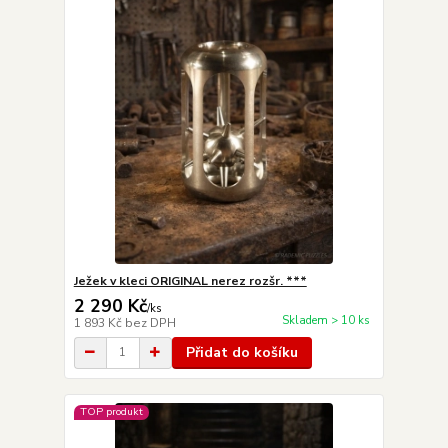
Ježek v kleci ORIGINAL nerez rozšr. ***
2 290 Kč
/
ks
Skladem > 10 ks
1 893 Kč
bez DPH
Přidat do košíku
TOP produkt