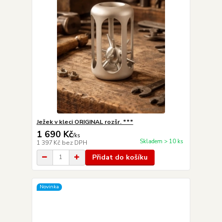
Ježek v kleci ORIGINAL rozšr. ***
1 690 Kč
/
ks
Skladem > 10 ks
1 397 Kč
bez DPH
Přidat do košíku
Novinka