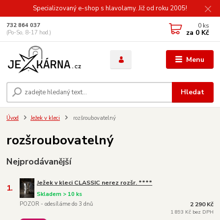
Specializovaný e-shop s hlavolamy. Již od roku 2005!
0
ks
732 864 037
za
0 Kč
(Po-So, 8-17 hod.)
Menu
Hledat
Úvod
Ježek v kleci
rozšroubovatelný
rozšroubovatelný
Nejprodávanější
Ježek v kleci CLASSIC nerez rozšr. ****
1.
Skladem > 10 ks
POZOR - odesíláme do 3 dnů
2 290 Kč
1 893 Kč bez DPH