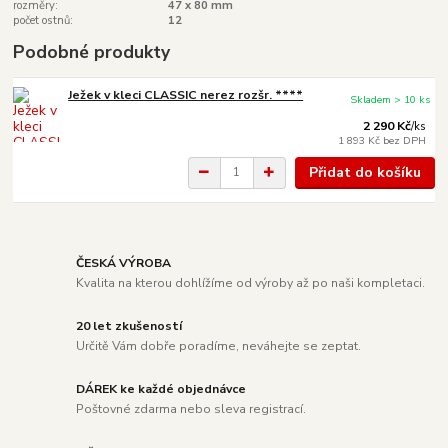
rozměry:
47 x 80 mm
počet ostnů:
12
Podobné produkty
Ježek v kleci CLASSIC nerez rozšr. ****
Skladem > 10 ks
2 290 Kč
/
ks
1 893 Kč
bez DPH
Přidat do košíku
ČESKÁ VÝROBA
Kvalita na kterou dohlížíme od výroby až po naši kompletaci.
20 let zkušeností
Určitě Vám dobře poradíme, neváhejte se zeptat.
DÁREK ke každé objednávce
Poštovné zdarma nebo sleva registrací.