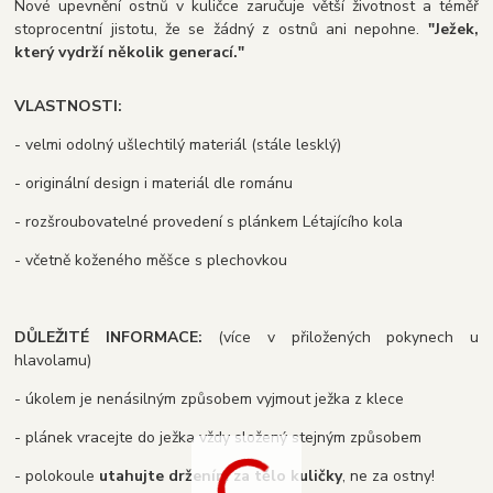
Nové upevnění ostnů v kuličce zaručuje větší životnost a téměř
stoprocentní jistotu, že se žádný z ostnů ani nepohne.
"Ježek,
který vydrží několik generací."
VLASTNOSTI:
- velmi odolný ušlechtilý materiál (stále lesklý)
- originální design i materiál dle románu
- rozšroubovatelné provedení s plánkem Létajícího kola
- včetně koženého měšce s plechovkou
DŮLEŽITÉ INFORMACE:
(více v přiložených pokynech u
hlavolamu)
- úkolem je nenásilným způsobem vyjmout ježka z klece
- plánek vracejte do ježka vždy složený stejným způsobem
- polokoule
utahujte držením za tělo kuličky
, ne za ostny!