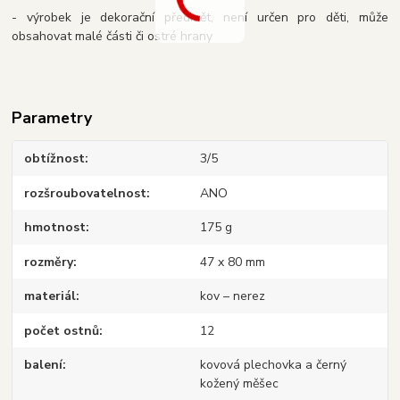
- výrobek je dekorační předmět, není určen pro děti, může
obsahovat malé části či ostré hrany
Parametry
obtížnost
3/5
rozšroubovatelnost
ANO
hmotnost
175 g
rozměry
47 x 80 mm
materiál
kov – nerez
počet ostnů
12
balení
kovová plechovka a černý
kožený měšec