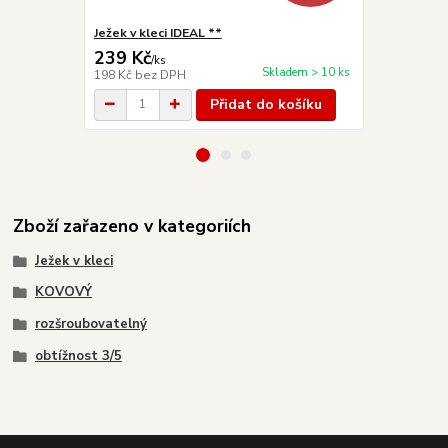
Ježek v kleci IDEAL **
Dárková kra
239 Kč
79 Kč
/
ks
/
ks
Skladem > 10 ks
198 Kč
bez DPH
65 Kč
bez D
Přidat do košíku
Zboží zařazeno v kategoriích
Ježek v kleci
KOVOVÝ
rozšroubovatelný
obtížnost 3/5