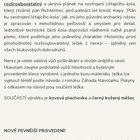
rozšroubovatelný
a ukrývá plánek na sestrojení Létajícího kola,
který ztvárnil pan Richtermoc, jenž patnáct let kreslil mapy. „Plán
ku sestrojení létajícího kola“, jak zní jeho původní archaický název,
je zpracován s mimořádnou pečlivostí a smyslem pro detail.
Jednotlivé technické části kola doprovází nádherné ručně psané
písmo, které podtrhuje jeho jedinečný charakter. Historicky první
plnohodnotný rozšroubovatelný Ježek z nerezi – splněný sen
všech klukovských dobrodruhů.
Nerez je velmi odolná vůči poškrábání a vlivům vnějšího okolí.
Hlavolam zaujme podstatně vyšší hmotností a bytelným
provedením klece vyrobené z jednoho kusu materiálu. Ježka lze
vyjmout téměř podle návodu z románu Záhada hlavolamu. Pokyny
s odkazem na návod jsou součástí Ježka.
SOUČÁSTÍ výrobku je
kovová plechovka
a
černý kožený měšec
.
NOVÉ PEVNĚJŠÍ PROVEDENÍ!