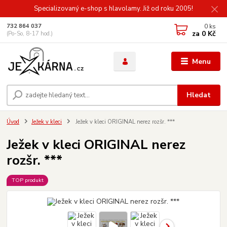
Specializovaný e-shop s hlavolamy. Již od roku 2005!
0
ks
732 864 037
za
0 Kč
(Po-So, 8-17 hod.)
Menu
Hledat
Úvod
Ježek v kleci
Ježek v kleci ORIGINAL nerez rozšr. ***
Ježek v kleci ORIGINAL nerez
rozšr. ***
TOP produkt