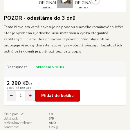
POZOR - odesíláme do 3 dnů
Tento hlavolam věrně navazuje na podobu slavného románového Ježka.
Klec je vyrobena z jediného kusu materiálu a vyniká elegantně
zaoblenými liniemi. Design vychází z původní předlohy a citlivě
propojuje všechny charakteristické rysy – včetně výrazných kuželovitých
ostnů. Ježek uvnitř je plně rozšrou...
celý popis
Dostupnost
Skladem > 10 ks
2 290 Kč
/
ks
1 893 Kč
bez DPH
Přidat do košíku
Číslo produktu:
18
obtížnost:
3/5
rozšroubovatelnost:
ANO
hmotnost:
175 g