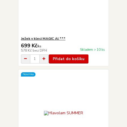
Ježek v kleci MAGIC Al ***
699 Kč
/
ks
Skladem > 10 ks
578 Kč
bez DPH
Přidat do košíku
Novinka