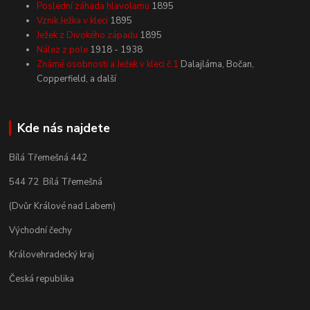
Poslední záhada hlavolamu
1895
Vznik Ježka v kleci
1895
Ježek z Divokého západu
1895
Nález z pole
1918 - 1938
Známé osobnosti a Ježek v kleci č.1
Dalajláma, Bočan,
Copperfield, a další
Kde nás najdete
Bílá Třemešná 442
544 72 Bílá Třemešná
(Dvůr Králové nad Labem)
Východní čechy
Královehradecký kraj
Česká republika