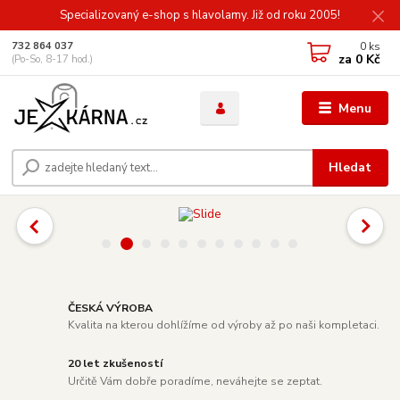
Specializovaný e-shop s hlavolamy. Již od roku 2005!
0
ks
732 864 037
za
0 Kč
(Po-So, 8-17 hod.)
Menu
Hledat
ČESKÁ VÝROBA
Kvalita na kterou dohlížíme od výroby až po naši kompletaci.
20 let zkušeností
Určitě Vám dobře poradíme, neváhejte se zeptat.