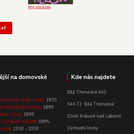
jiný obrázek
ější na domovské
Kde nás najdete
Bílá Třemešná 442
ný původ Ježka v kleci
1870
544 72 Bílá Třemešná
ní záhada hlavolamu
1895
ežka v kleci
1895
(Dvůr Králové nad Labem)
z Divokého západu
1895
Východní čechy
z pole
1918 - 1938