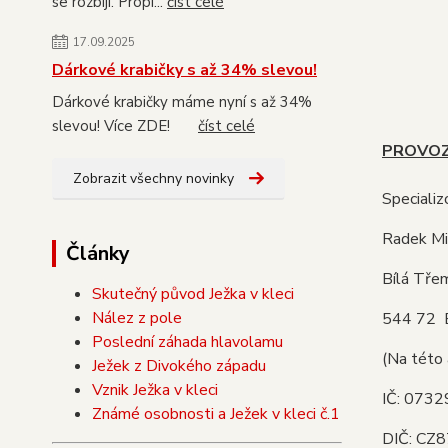
se rozbijí. Propi...
číst celé
17.09.2025
Dárkové krabičky s až 34% slevou!
Dárkové krabičky máme nyní s až 34%
slevou! Více ZDE!
číst celé
PROVOZ
Zobrazit všechny novinky
Speciali
Radek Mi
Články
Bílá Tř
Skutečný původ Ježka v kleci
Nález z pole
544 72 
Poslední záhada hlavolamu
(Na této 
Ježek z Divokého západu
Vznik Ježka v kleci
IČ: 073
Známé osobnosti a Ježek v kleci č.1
DIČ: CZ