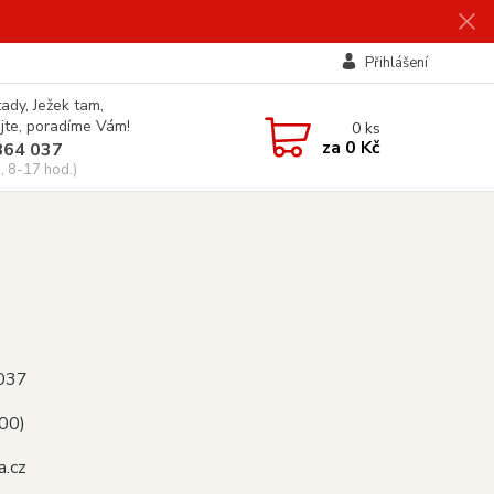
Přihlášení
tady, Ježek tam,
jte, poradíme Vám!
0
ks
za
0 Kč
864 037
, 8-17 hod.)
s
 037
.00)
a.cz