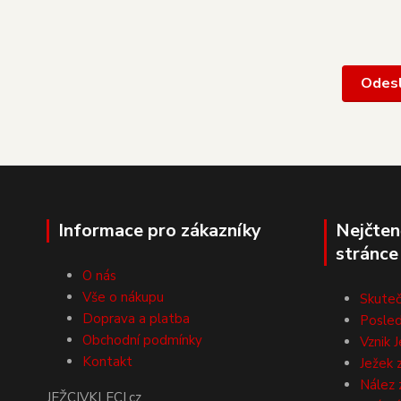
Informace pro zákazníky
Nejčten
stránce
O nás
Vše o nákupu
Skuteč
Doprava a platba
Posled
Obchodní podmínky
Vznik J
Kontakt
Ježek 
Nález 
JEŽCIVKLECI.cz