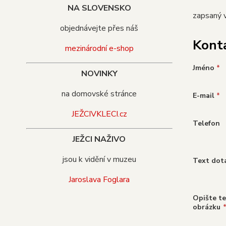
NA SLOVENSKO
zapsaný v
objednávejte přes náš
Kont
mezinárodní e-shop
Jméno
*
NOVINKY
na domovské stránce
E-mail
*
JEŽCIVKLECI.cz
Telefon
JEŽCI NAŽIVO
jsou k vidění v muzeu
Text dot
Jaroslava Foglara
Opište te
obrázku