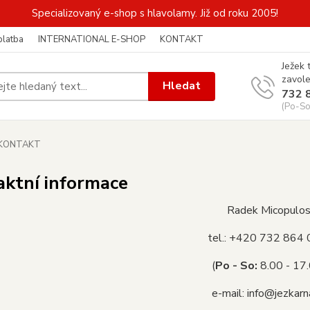
Specializovaný e-shop s hlavolamy. Již od roku 2005!
platba
INTERNATIONAL E-SHOP
KONTAKT
Ježek 
zavole
Hledat
732 
(Po-So
KONTAKT
aktní informace
Radek Micopulo
tel.: +420 732 864
(
Po - So:
8.00 - 17
e-mail: info@jezkarn