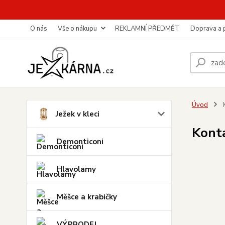
O nás
Vše o nákupu
REKLAMNÍ PŘEDMĚT
Doprava a 
Úvod
Ježek v kleci
Kont
Demonticoni
Hlavolamy
Měšce a krabičky
VÝPRODEJ