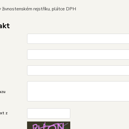
 živnostenském rejstříku, plátce DPH
akt
azu
xt z
*