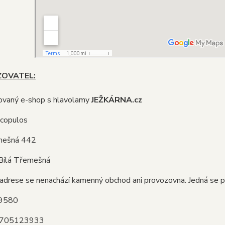
OVATEL:
zovaný e-shop s hlavolamy
JEŽKÁRNA.cz
copulos
emešná 442
Bílá Třemešná
adrese se nenachází kamenný obchod ani provozovna. Jedná se po
29580
8705123933