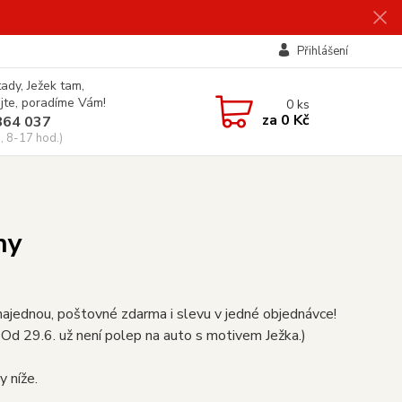
Přihlášení
tady, Ježek tam,
jte, poradíme Vám!
0
ks
za
0 Kč
864 037
, 8-17 hod.)
ny
najednou, poštovné zdarma i slevu v jedné objednávce!
Od 29.6. už není polep na auto s motivem Ježka.)
y níže.