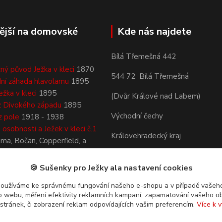
ější na domovské
Kde nás najdete
Bílá Třemešná 442
ný původ Ježka v kleci
1870
544 72 Bílá Třemešná
ní záhada hlavolamu
1895
ežka v kleci
1895
(Dvůr Králové nad Labem)
z Divokého západu
1895
Východní čechy
z pole
1918 - 1938
osobnosti a Ježek v kleci č.1
Královehradecký kraj
áma, Bočan, Copperfield, a
Česká republika
🍪 Sušenky pro Ježky ala nastavení cookies
používáme ke správnému fungování našeho e-shopu a v případě vašeho
k o webu, měření efektivity reklamních kampaní, zapamatování vašeho o
 stránek, či zobrazení reklam odpovídajících vašim preferencím.
Více k v