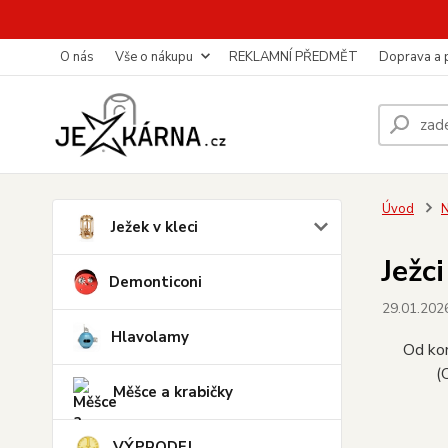
O nás
Vše o nákupu
REKLAMNÍ PŘEDMĚT
Doprava a 
Úvod
N
Ježek v kleci
Ježc
Demonticoni
29.01.202
Hlavolamy
Od kon
(
Měšce a krabičky
VÝPRODEJ