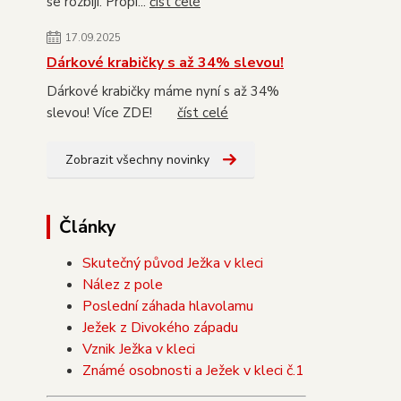
se rozbijí. Propi...
číst celé
17.09.2025
Dárkové krabičky s až 34% slevou!
Dárkové krabičky máme nyní s až 34%
slevou! Více ZDE!
číst celé
Zobrazit všechny novinky
Články
Skutečný původ Ježka v kleci
Nález z pole
Poslední záhada hlavolamu
Ježek z Divokého západu
Vznik Ježka v kleci
Známé osobnosti a Ježek v kleci č.1