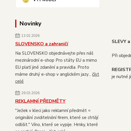
Novinky
13.02.2026
SLEVY a
SLOVENSKO a zahraničí
Na SLOVENSKO objednávejte přes náš
Při obje
mezinárodní e-shop Pro státy EU a mimo
EU platí jiné zdanění a pravidla. Proto
REGIST
máme druhý e-shop v anglickém jazy...
číst
je nutné 
celé
29.03.2026
REKLAMNÍ PŘEDMĚTY
"Ježek v kleci jako reklamní předmět =
originální zviditelnění firem, které se chtějí
odlišit." Víno, které se vypije. Hrnky, které