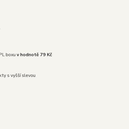
!
PPL boxu
v hodnotě 79 Kč
kty s vyšší slevou