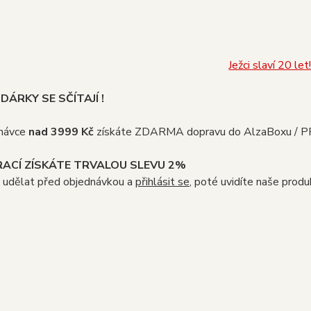
Ježci slaví 20 let
 DÁRKY SE SČÍTAJÍ !
dnávce
nad 3999 Kč
získáte ZDARMA dopravu do AlzaBoxu / 
RACÍ ZÍSKÁTE TRVALOU SLEVU 2%
ji udělat před objednávkou a
přihlásit se
, poté uvidíte naše produ