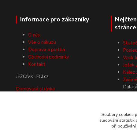
Informace pro zákazníky
Nejčten
stránce
O nás
Vše o nákupu
Skuteč
Doprava a platba
Posled
Obchodní podmínky
Vznik J
Kontakt
Ježek 
Nález 
JEŽCIVKLECI.cz
Známé 
Dalajl
Domovská stránka
další
NA SLOVENSKO
objednávejte přes náš
Soubory cookies 
sledování statisti
mezinárodní e-shop
při používání