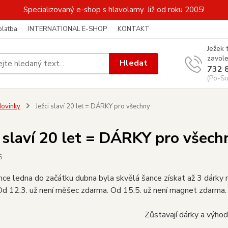
Specializovaný e-shop s hlavolamy. Již od roku 2005!
platba
INTERNATIONAL E-SHOP
KONTAKT
Ježek 
zavole
Hledat
732 
(Po-So
ovinky
Ježci slaví 20 let = DÁRKY pro všechny
i slaví 20 let = DÁRKY pro všech
6
ce ledna do začátku dubna byla skvělá šance získat až 3 dárky 
Od 12.3. už není měšec zdarma. Od 15.5. už není magnet zdarma. 
Zůstavají dárky a výhod