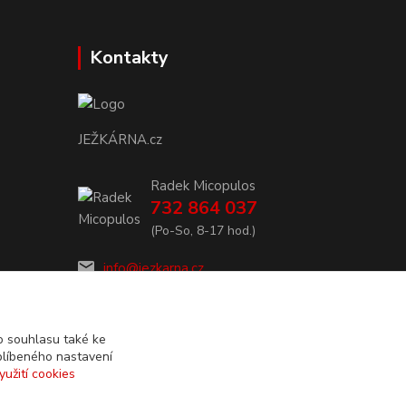
Kontakty
JEŽKÁRNA.cz
Radek Micopulos
732 864 037
(Po-So, 8-17 hod.)
info@jezkarna.cz
 souhlasu také ke
blíbeného nastavení
yužití cookies