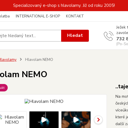
Specializovaný e-shop s hlavolamy. Již od roku 2005!
platba
INTERNATIONAL E-SHOP
KONTAKT
Ježek 
zavole
Hledat
732 
(Po-So
Hlavolamy
Hlavolam NEMO
volam NEMO
..taj
ukt
Na moti
českýc
víceúk
které 
další z