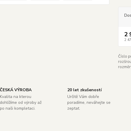
Dos
2 
2 4
Číslo p
rozšro
rozměr
ČESKÁ VÝROBA
20 let zkušeností
Kvalita na kterou
Určitě Vám dobře
dohlížíme od výroby až
poradíme, neváhejte se
po naši kompletaci.
zeptat.