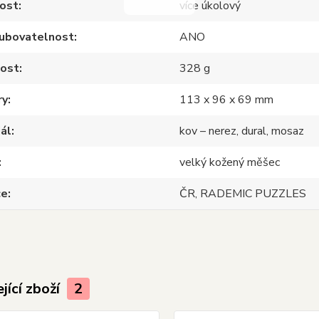
nost
více úkolový
oubovatelnost
ANO
ost
328 g
ry
113 x 96 x 69 mm
ál
kov – nerez, dural, mosaz
velký kožený měšec
ce
ČR, RADEMIC PUZZLES
jící zboží
2