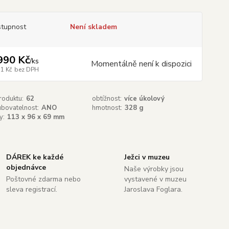
tupnost
Není skladem
990 Kč
/
ks
Momentálně není k dispozici
71 Kč
bez DPH
roduktu:
62
obtížnost:
více úkolový
ubovatelnost:
ANO
hmotnost:
328 g
y:
113 x 96 x 69 mm
DÁREK ke každé
Ježci v muzeu
objednávce
Naše výrobky jsou
Poštovné zdarma nebo
vystavené v muzeu
sleva registrací.
Jaroslava Foglara.