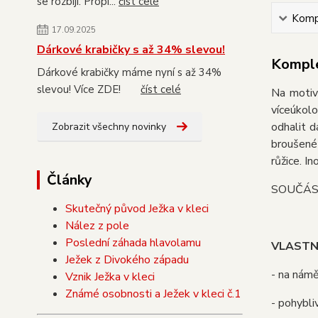
se rozbijí. Propi...
číst celé
Kompl
17.09.2025
Dárkové krabičky s až 34% slevou!
Komple
Dárkové krabičky máme nyní s až 34%
slevou! Více ZDE!
číst celé
Na motiv
víceúkol
odhalit d
Zobrazit všechny novinky
broušené
růžice. In
Články
SOUČÁST
Skutečný původ Ježka v kleci
Nález z pole
Poslední záhada hlavolamu
VLASTN
Ježek z Divokého západu
- na námě
Vznik Ježka v kleci
Známé osobnosti a Ježek v kleci č.1
- pohybli