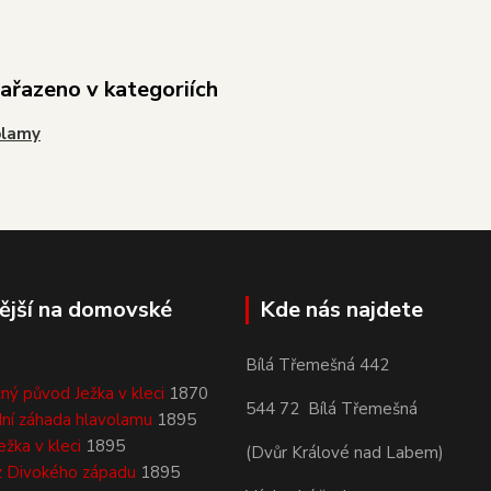
zařazeno v kategoriích
olamy
ější na domovské
Kde nás najdete
Bílá Třemešná 442
ný původ Ježka v kleci
1870
544 72 Bílá Třemešná
ní záhada hlavolamu
1895
ežka v kleci
1895
(Dvůr Králové nad Labem)
z Divokého západu
1895