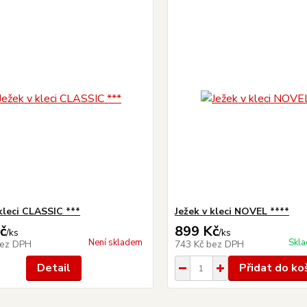
 kleci CLASSIC ***
Ježek v kleci NOVEL ****
č
899 Kč
/
ks
/
ks
Není skladem
Skla
ez DPH
743 Kč
bez DPH
Detail
Přidat do ko