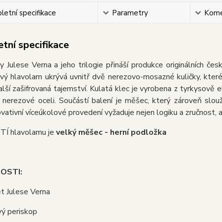
etní specifikace
Parametry
Kome
tní specifikace
y Julese Verna a jeho trilogie přináší produkce originálních
ový hlavolam ukrývá uvnitř dvě nerezovo-mosazné kuličky, kter
alší zašifrovaná tajemství. Kulatá klec je vyrobena z tyrkysově 
 nerezové oceli. Součástí balení je měšec, který zároveň slo
ovativní víceúkolové provedení vyžaduje nejen logiku a zručnost, ale
Í hlavolamu je
velký měšec - herní podložka
OSTI:
t Julese Verna
vý periskop