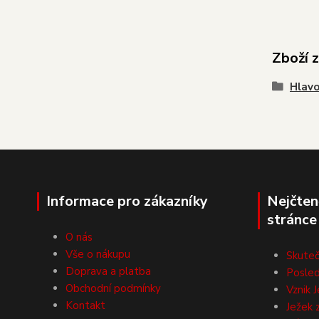
Zboží 
Hlav
Informace pro zákazníky
Nejčten
stránce
O nás
Vše o nákupu
Skuteč
Doprava a platba
Posled
Obchodní podmínky
Vznik J
Kontakt
Ježek 