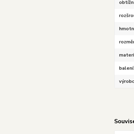
obtíž
rozšr
hmotn
rozmě
materi
balení
výrob
Souvise