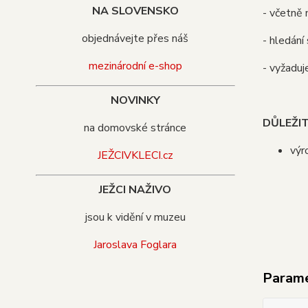
NA SLOVENSKO
- včetně 
objednávejte přes náš
- hledání 
mezinárodní e-shop
- vyžaduj
NOVINKY
DŮLEŽI
na domovské stránce
výr
JEŽCIVKLECI.cz
JEŽCI NAŽIVO
jsou k vidění v muzeu
Jaroslava Foglara
Param