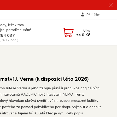
Přihlášení
tady, Ježek tam,
jte, poradíme Vám!
0
ks
za
0 Kč
864 037
, 8-17 hod.)
emství J. Verna (k dispozici léto 2026)
vy Julese Verna a jeho trilogie přináší produkce originálních
h hlavolamů RADEMIC nový hlavolam NEMO. Tento
olový hlavolam ukrývá uvnitř dvě nerezovo-mosazné kuličky,
je potřeba za pomoci pohyblivého periskopu vyjmout a odhalit
ašifrovaná tajemství. Kulatá klec je vyr...
celý popis