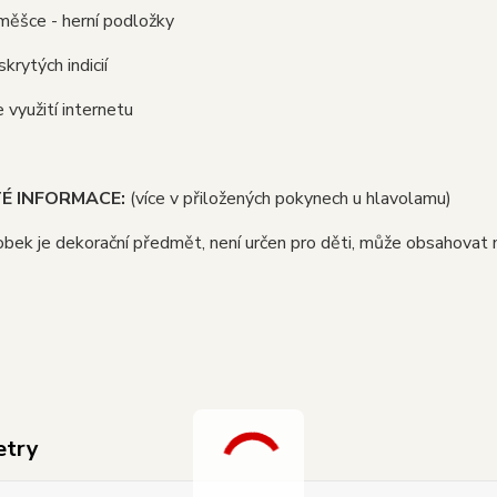
měšce - herní podložky
skrytých indicií
e využití internetu
TÉ INFORMACE:
(více v přiložených pokynech u hlavolamu)
obek je dekorační předmět, není určen pro děti, může obsahovat m
etry