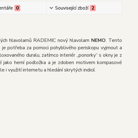
ntáře
0
Související zboží
2
 českých hlavolamů RADEMIC nový hlavolam
NEMO
. Tento
é je potřeba za pomoci pohyblivého periskopu vyjmout a
eloxovaného duralu, zatímco interiér „ponorky“ s okny je z
uží jako herní podložka a je zdoben motivem kompasové
 i využití internetu a hledání skrytých indicií.