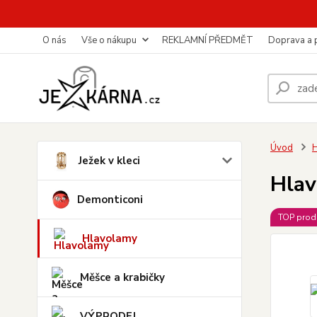
O nás
Vše o nákupu
REKLAMNÍ PŘEDMĚT
Doprava a 
Úvod
Ježek v kleci
Hla
Demonticoni
TOP prod
Hlavolamy
Měšce a krabičky
VÝPRODEJ