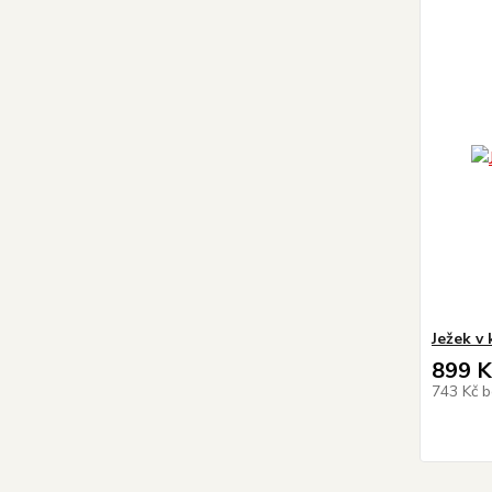
Ježek v
899 K
743 Kč
b