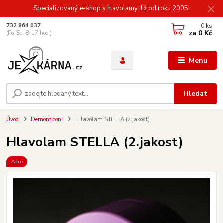
Specializovaný e-shop s hlavolamy. Již od roku 2005!
0
ks
732 864 037
za
0 Kč
(Po-So, 8-17 hod.)
Menu
Hledat
Úvod
Demonticoni
Hlavolam STELLA (2.jakost)
Hlavolam STELLA (2.jakost)
Akce