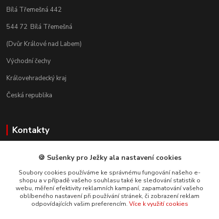
Bílá Třemešná 442
544 72 Bílá Třemešná
(Dvůr Králové nad Labem)
Východní čechy
Královehradecký kraj
Česká republika
Kontakty
🍪 Sušenky pro Ježky ala nastavení cookies
JEŽKÁRNA.cz
Soubory cookies používáme ke správnému fungování našeho e-
shopu a v případě vašeho souhlasu také ke sledování statistik o
webu, měření efektivity reklamních kampaní, zapamatování vašeho
Radek Micopulos
oblíbeného nastavení při používání stránek, či zobrazení reklam
732 864 037
odpovídajících vašim preferencím.
Více k využití cookies
(Po-So, 8-17 hod.)