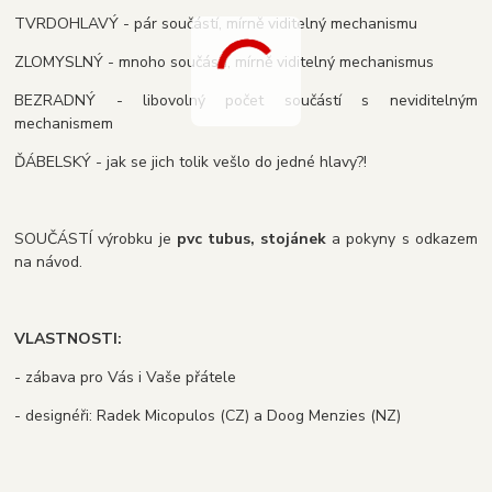
TVRDOHLAVÝ - pár součástí, mírně viditelný mechanismu
ZLOMYSLNÝ - mnoho součástí, mírně viditelný mechanismus
BEZRADNÝ - libovolný počet součástí s neviditelným
mechanismem
ĎÁBELSKÝ - jak se jich tolik vešlo do jedné hlavy?!
SOUČÁSTÍ výrobku je
pvc tubus, stojánek
a pokyny s odkazem
na návod.
VLASTNOSTI:
- zábava pro Vás i Vaše přátele
- designéři: Radek Micopulos (CZ) a Doog Menzies (NZ)