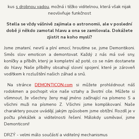
kus
s drobnou vadou
, možná i těžko viditelnou, která však nijak
neovlivňuje funkčnost
Stella se vždy vášnivě zajímala o astronomii, ale v poslední
době ji někdo zamotal hlavu a ona se zamilovala. Dokážete
zjistit na koho myslí?
Jsme zmatení, nevrlí a plní emocí, hroutíme se, jsme Demontikoni.
Směs slov emoticon a demontovat. Každý z nás má své sny,
koníčky a příběh, který je kompletní až poté, co se nám dostanete
do hlavy. Naše příběhy obsahují slovní spojení, které je zároveň
vodítkem k rozluštění našich záhad a snů.
Na stránce
DEMONTICON.com
si můžete prohlédnout náš
rodokmen a pochopit více naše vztahy a životní cíle. Můžete si
všimnout, že všechny ženy mají jméno začínající na písmeno S a
všichni muži na písmeno Z. Všichni jsme komplikovaní. Naše
charaktery pouze uvádějí, jakým způsobem jsme obtížní. Rozdíl je v
počtu překážek a viditelnosti řešení. Málokdy usměvaví, jsme
Demonticoni!
DRZÝ - velmi málo součástí a viditelný mechanismus