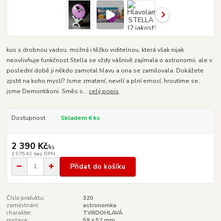
kus s drobnou vadou, možná i těžko viditelnou, která však nijak
neovlivňuje funkčnost Stella se vždy vášnivě zajímala o astronomii, ale v
poslední době ji někdo zamotal hlavu a ona se zamilovala. Dokážete
zjistit na koho myslí? Jsme zmatení, nevrlí a plní emocí, hroutíme se,
jsme Demontikoni. Směs s...
celý popis
Dostupnost
Skladem 6 ks
2 390 Kč
/
ks
1 975 Kč
bez DPH
Přidat do košíku
Číslo produktu:
320
zaměstnání:
astronomka
charakter:
TVRDOHLAVÁ
postava:
59 x 52 mm