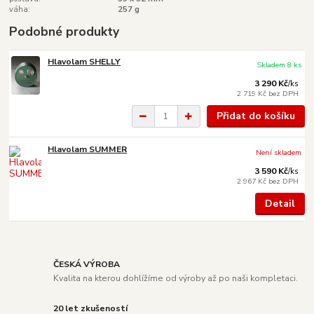
váha:
257 g
Podobné produkty
Hlavolam SHELLY
Skladem 8 ks
3 290 Kč
/
ks
2 719 Kč
bez DPH
Přidat do košíku
Hlavolam SUMMER
Není skladem
3 590 Kč
/
ks
2 967 Kč
bez DPH
Detail
ČESKÁ VÝROBA
Kvalita na kterou dohlížíme od výroby až po naši kompletaci.
20 let zkušeností