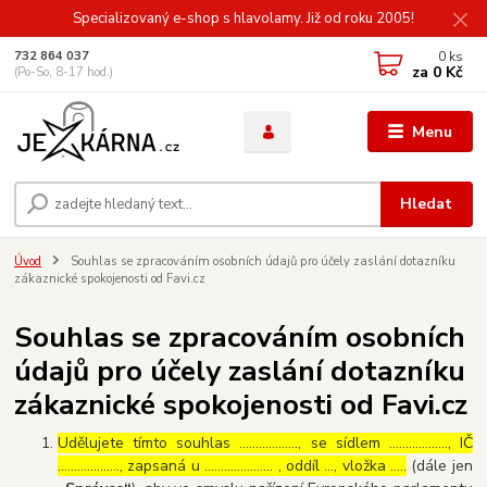
Specializovaný e-shop s hlavolamy. Již od roku 2005!
0
ks
732 864 037
za
0 Kč
(Po-So, 8-17 hod.)
Menu
Hledat
Úvod
Souhlas se zpracováním osobních údajů pro účely zaslání dotazníku
zákaznické spokojenosti od Favi.cz
Souhlas se zpracováním osobních
údajů pro účely zaslání dotazníku
zákaznické spokojenosti od Favi.cz
Udělujete tímto souhlas ……………..., se sídlem ………………, IČ
………………., zapsaná u ………………… , oddíl …, vložka …..
(dále jen