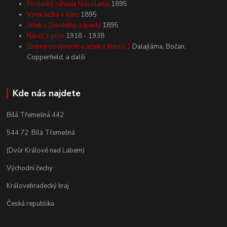
Poslední záhada hlavolamu
1895
Vznik Ježka v kleci
1895
Ježek z Divokého západu
1895
Nález z pole
1918 - 1938
Známé osobnosti a Ježek v kleci č.1
Dalajláma, Bočan,
Copperfield, a další
Kde nás najdete
Bílá Třemešná 442
544 72 Bílá Třemešná
(Dvůr Králové nad Labem)
Východní čechy
Královehradecký kraj
Česká republika