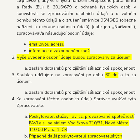
„Správce“
), aby ve smyslu nařízení Evropského parlamentu
a Rady (EU) č. 2016/679 o ochraně fyzických osob v
souvislosti se zpracováním osobních údajů a o volném
pohybu těchto údajů a o zrušení směrnice 95/46/ES (obecné
nařízení o ochraně osobních údajů) (dále jen
„Nařízení“
),
zpracovával/a následující osobní údaje:
emailovou adresu
informace o zakoupeném zboží
Výše uvedené osobní údaje budou zpracovány za účelem:
zaslání dotazníků pro zjištění zákaznické spokojenosti
Souhlas udělujete na zpracování po dobu
60 dní
a to za
účelem:
zaslání dotazníků pro zjištění zákaznické spokojenosti
Ke zpracování těchto osobních údajů Správce využívá tyto
Zpracovatele:
Poskytovatel služby Favi.cz, provozované společností
FAVI a.s., se sídlem Vodičkova 710/31, Nové Město,
110 00 Praha 1, ČR
Případně další poskytovatelé zpracovatelských