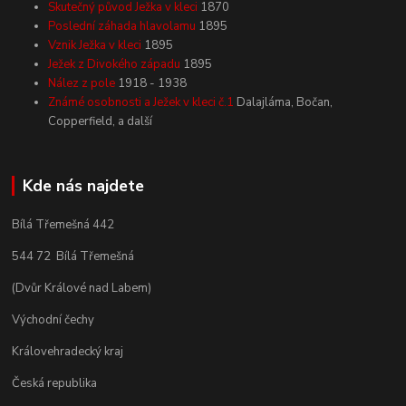
Skutečný původ Ježka v kleci
1870
Poslední záhada hlavolamu
1895
Vznik Ježka v kleci
1895
Ježek z Divokého západu
1895
Nález z pole
1918 - 1938
Známé osobnosti a Ježek v kleci č.1
Dalajláma, Bočan,
Copperfield, a další
Kde nás najdete
Bílá Třemešná 442
544 72 Bílá Třemešná
(Dvůr Králové nad Labem)
Východní čechy
Královehradecký kraj
Česká republika