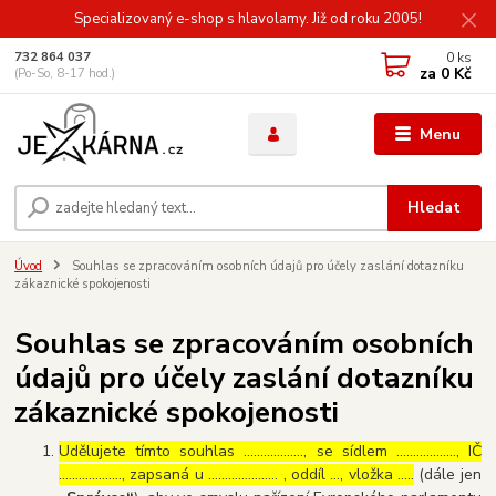
Specializovaný e-shop s hlavolamy. Již od roku 2005!
0
ks
732 864 037
za
0 Kč
(Po-So, 8-17 hod.)
Menu
Hledat
Úvod
Souhlas se zpracováním osobních údajů pro účely zaslání dotazníku
zákaznické spokojenosti
Souhlas se zpracováním osobních
údajů pro účely zaslání dotazníku
zákaznické spokojenosti
Udělujete tímto souhlas ……………..., se sídlem ………………, IČ
………………., zapsaná u ………………… , oddíl …, vložka …..
(dále jen