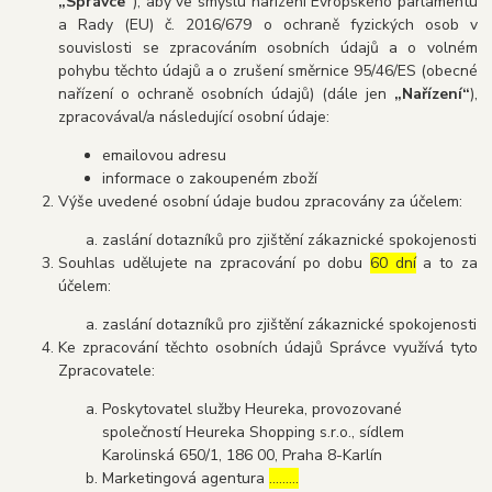
„Správce“
), aby ve smyslu nařízení Evropského parlamentu
a Rady (EU) č. 2016/679 o ochraně fyzických osob v
souvislosti se zpracováním osobních údajů a o volném
pohybu těchto údajů a o zrušení směrnice 95/46/ES (obecné
nařízení o ochraně osobních údajů) (dále jen
„Nařízení“
),
zpracovával/a následující osobní údaje:
emailovou adresu
informace o zakoupeném zboží
Výše uvedené osobní údaje budou zpracovány za účelem:
zaslání dotazníků pro zjištění zákaznické spokojenosti
Souhlas udělujete na zpracování po dobu
60 dní
a to za
účelem:
zaslání dotazníků pro zjištění zákaznické spokojenosti
Ke zpracování těchto osobních údajů Správce využívá tyto
Zpracovatele:
Poskytovatel služby Heureka, provozované
společností Heureka Shopping s.r.o., sídlem
Karolinská 650/1, 186 00, Praha 8-Karlín
Marketingová agentura
………