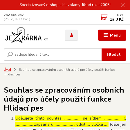
Specializovaný e-shop s hlavolamy. Již od roku 2005!
0
ks
732 864 037
za
0 Kč
(Po-So, 8-17 hod.)
Menu
Hledat
Úvod
Souhlas se zpracováním osobních údajů pro účely použití funkce
Hlídací pes
Souhlas se zpracováním osobních
údajů pro účely použití funkce
Hlídací pes
Udělujete tímto souhlas ……………..., se sídlem ………………, IČ
………………., zapsaná u ………………… , oddíl …, vložka …..
(dále jen