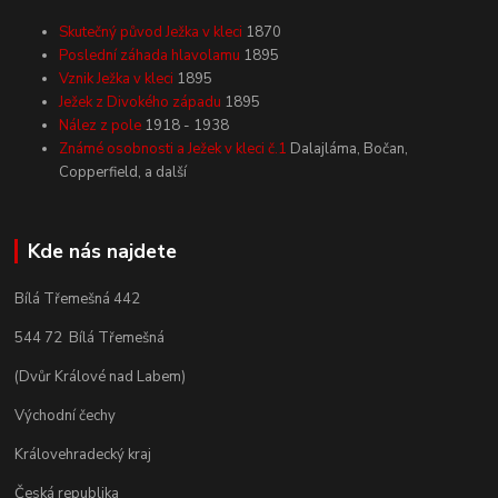
Skutečný původ Ježka v kleci
1870
Poslední záhada hlavolamu
1895
Vznik Ježka v kleci
1895
Ježek z Divokého západu
1895
Nález z pole
1918 - 1938
Známé osobnosti a Ježek v kleci č.1
Dalajláma, Bočan,
Copperfield, a další
Kde nás najdete
Bílá Třemešná 442
544 72 Bílá Třemešná
(Dvůr Králové nad Labem)
Východní čechy
Královehradecký kraj
Česká republika