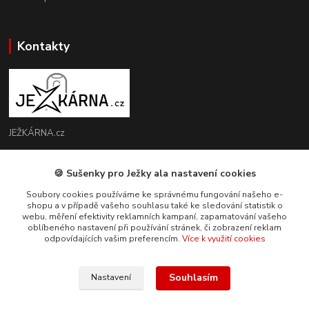
Kontakty
JEŽKÁRNA.cz
Radek Micopulos
🍪 Sušenky pro Ježky ala nastavení cookies
732 864 037
(Po-So, 8-17 hod.)
Soubory cookies používáme ke správnému fungování našeho e-
shopu a v případě vašeho souhlasu také ke sledování statistik o
webu, měření efektivity reklamních kampaní, zapamatování vašeho
info@jezkarna.cz
oblíbeného nastavení při používání stránek, či zobrazení reklam
odpovídajících vašim preferencím.
Více k využití cookies
Souhlasím
Nastavení