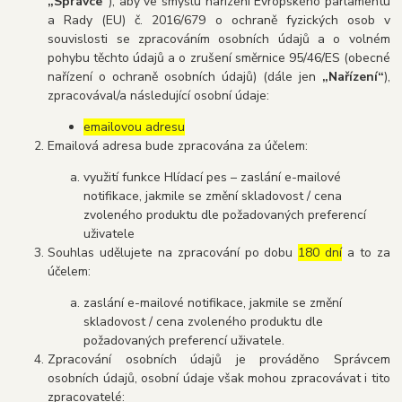
„Správce“
), aby ve smyslu nařízení Evropského parlamentu
a Rady (EU) č. 2016/679 o ochraně fyzických osob v
souvislosti se zpracováním osobních údajů a o volném
pohybu těchto údajů a o zrušení směrnice 95/46/ES (obecné
nařízení o ochraně osobních údajů) (dále jen
„Nařízení“
),
zpracovával/a následující osobní údaje:
emailovou adresu
Emailová adresa bude zpracována za účelem:
využití funkce Hlídací pes – zaslání e-mailové
notifikace, jakmile se změní skladovost / cena
zvoleného produktu dle požadovaných preferencí
uživatele
Souhlas udělujete na zpracování po dobu
180 dní
a to za
účelem:
zaslání e-mailové notifikace, jakmile se změní
skladovost / cena zvoleného produktu dle
požadovaných preferencí uživatele.
Zpracování osobních údajů je prováděno Správcem
osobních údajů, osobní údaje však mohou zpracovávat i tito
zpracovatelé: