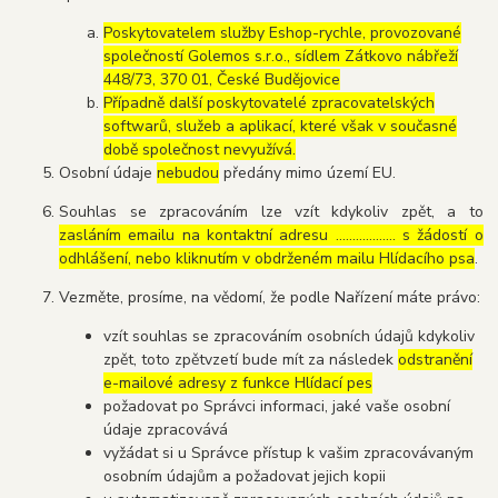
Poskytovatelem služby Eshop-rychle, provozované
společností Golemos s.r.o., sídlem Zátkovo nábřeží
448/73, 370 01, České Budějovice
Případně další poskytovatelé zpracovatelských
softwarů, služeb a aplikací, které však v současné
době společnost nevyužívá.
Osobní údaje
nebudou
předány mimo území EU.
Souhlas se zpracováním lze vzít kdykoliv zpět, a to
zasláním emailu na kontaktní adresu ..……………. s žádostí o
odhlášení, nebo kliknutím v obdrženém mailu Hlídacího psa
.
Vezměte, prosíme, na vědomí, že podle Nařízení máte právo:
vzít souhlas se zpracováním osobních údajů kdykoliv
zpět, toto zpětvzetí bude mít za následek
odstranění
e-mailové adresy z funkce Hlídací pes
požadovat po Správci informaci, jaké vaše osobní
údaje zpracovává
vyžádat si u Správce přístup k vašim zpracovávaným
osobním údajům a požadovat jejich kopii