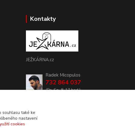
Kontakty
JEŽKÁRNA.cz
Radek Micopulos
732 864 037
(Po-So, 8-17 hod.)
info@jezkarna.cz
 souhlasu také ke
blíbeného nastavení
yužití cookies