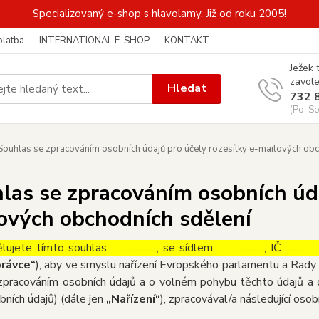
Specializovaný e-shop s hlavolamy. Již od roku 2005!
platba
INTERNATIONAL E-SHOP
KONTAKT
Ježek 
zavole
Hledat
732 
(Po-So
ouhlas se zpracováním osobních údajů pro účely rozesílky e-mailových obc
las se zpracováním osobních úda
ových obchodních sdělení
lujete tímto souhlas ……………..., se sídlem ………………, IČ ……………
rávce“
), aby ve smyslu nařízení Evropského parlamentu a Rady 
zpracováním osobních údajů a o volném pohybu těchto údajů a 
bních údajů) (dále jen
„Nařízení“
), zpracovával/a následující osob