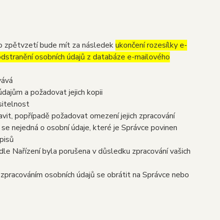
to zpětvzetí bude mít za následek
ukončení rozesílky e-
 odstranění osobních údajů z databáze e-mailového
vává
dajům a požadovat jejich kopii
sitelnost
vit, popřípadě požadovat omezení jejich zpracování
se nejedná o osobní údaje, které je Správce povinen
pisů
dle Nařízení byla porušena v důsledku zpracování vašich
e zpracováním osobních údajů se obrátit na Správce nebo