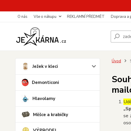
O nás
Vše o nákupu
REKLAMNÍ PŘEDMĚT
Doprava a 
Úvod
S
Ježek v kleci
Souh
Demonticoni
mail
Hlavolamy
Udě
„Sp
Měšce a krabičky
se 
oso
VÝPRODEJ