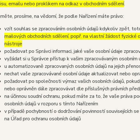
isu, emailu nebo proklikem na odkaz v obchodním sdělení
.
měte, prosíme, na vědomí, že podle Nařízení máte právo:
vzít souhlas se zpracováním osobních údajů kdykoliv zpět, to
mailových obchodních sdělení, popř. na vlastní žádost fyzické
nástroje
požadovat po Správci informaci, jaké vaše osobní údaje zpraco
vyžádat si u Správce přístup k vašim zpracovávaným osobním ú
u automatizovaně zpracovaných osobních údajů na jejich přeno
nechat vaše zpracovávané osobní údaje aktualizovat nebo opra
požadovat po společnosti výmaz vašich osobních údajů, pokud 
nebo oprávněn dále zpracovávat dle příslušných právních před
na účinnou soudní ochranu, pokud máte za to, že vaše práva po
osobních údajů v rozporu s tímto Nařízením
v případě pochybností o dodržování povinností souvisejících s
na Úřad pro ochranu osobních údajů