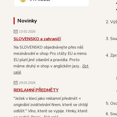
Novinky
Výš
13.02.2026
Sou
SLOVENSKO a zahraničí
Na SLOVENSKO objednávejte přes náš
mezinárodní e-shop Pro státy EU a mimo
Zpr
EU platí jiné zdanění a pravidla. Proto
máme druhý e-shop v anglickém jazy...
číst
celé
29.03.2026
REKLAMNÍ PŘEDMĚTY
"Ježek v kleci jako reklamní předmět =
Oso
originální zviditelnění firem, které se chtějí
odlišit." Víno, které se vypije. Hrnky, které
Sou