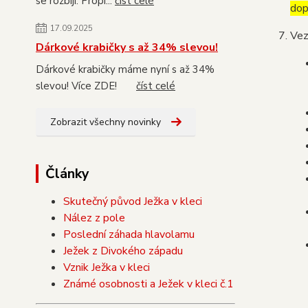
se rozbijí. Propi...
číst celé
dop
17.09.2025
Vez
Dárkové krabičky s až 34% slevou!
Dárkové krabičky máme nyní s až 34%
slevou! Více ZDE!
číst celé
Zobrazit všechny novinky
Články
Skutečný původ Ježka v kleci
Nález z pole
Poslední záhada hlavolamu
Ježek z Divokého západu
Vznik Ježka v kleci
Známé osobnosti a Ježek v kleci č.1