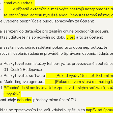
emailovou adresu
……… v případě externích e-mailových nástrojů nezapomeňte dop
telefonní číslo; adresu bydliště apod. (newsletterový nástroj
e uvedené osobní údaje budou zpracovány za účelem:
zařazení do databáze pro zasílání online obchodních sdělení.
hlas udělujete na zpracování po dobu
3 let
a to za účelem:
zasílání obchodních sdělení, pokud tuto dobu neprodloužíte
acování osobních údajů je prováděno Správcem osobních údajů, os
Poskytovatelem služby Eshop-rychle, provozované společnost
01, České Budějovice
Poskytovatel softwaru
……… (Pokud využíváte např. Externí ma
Marketingová agentura
……… (Pokud se vám stará o emailing 
Případně další poskytovatelé zpracovatelských softwarů, služ
nevyužívá.
bní údaje
nebudou
předány mimo území EU.
hlas se zpracováním lze vzít kdykoliv zpět, a to
například úpra