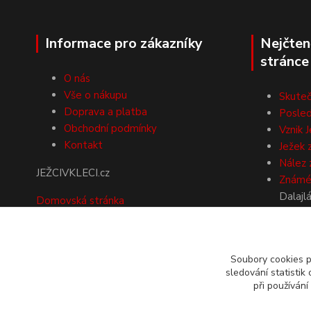
Informace pro zákazníky
Nejčten
stránce
O nás
Vše o nákupu
Skuteč
Doprava a platba
Posled
Obchodní podmínky
Vznik J
Kontakt
Ježek 
Nález 
JEŽCIVKLECI.cz
Známé 
Dalajl
Domovská stránka
další
NA SLOVENSKO
objednávejte přes náš
Soubory cookies 
sledování statisti
mezinárodní e-shop
při používání