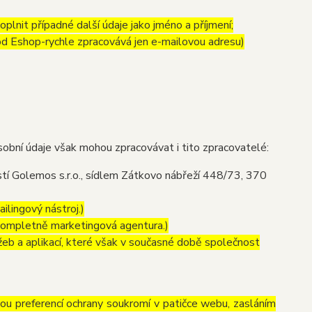
lnit případné další údaje jako jméno a příjmení;
 od Eshop-rychle zpracovává jen e-mailovou adresu)
obní údaje však mohou zpracovávat i tito zpracovatelé:
í Golemos s.r.o., sídlem Zátkovo nábřeží 448/73, 370
ilingový nástroj.)
kompletně marketingová agentura.)
eb a aplikací, které však v současné době společnost
vou preferencí ochrany soukromí v patičce webu, zasláním