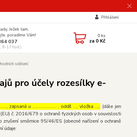
Přihlášení
tady, Ježek tam,
jte, poradíme Vám!
0
ks
za
0 Kč
864 037
, 8-17 hod.)
hodních sdělení
jů pro účely rozesílky e-
…., zapsaná u ………………… , oddíl …, vložka …..
(dále jen
(EU) č. 2016/679 o ochraně fyzických osob v souvislosti
o zrušení směrnice 95/46/ES (obecné nařízení o ochraně
ní údaje: