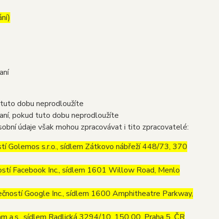
ání)
aní
 tuto dobu neprodloužíte
aní, pokud tuto dobu neprodloužíte
obní údaje však mohou zpracovávat i tito zpracovatelé:
í Golemos s.r.o., sídlem Zátkovo nábřeží 448/73, 370
stí Facebook Inc., sídlem 1601 Willow Road, Menlo
ností Google Inc., sídlem 1600 Amphitheatre Parkway,
m a.s., sídlem Radlická 3294/10, 150 00, Praha 5, ČR