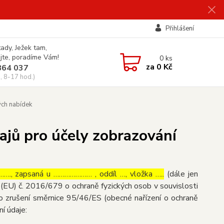
Přihlášení
tady, Ježek tam,
jte, poradíme Vám!
0
ks
za
0 Kč
864 037
, 8-17 hod.)
ých nabídek
ajů pro účely zobrazování
…., zapsaná u ………………… , oddíl …, vložka …..
(dále jen
(EU) č. 2016/679 o ochraně fyzických osob v souvislosti
o zrušení směrnice 95/46/ES (obecné nařízení o ochraně
ní údaje: