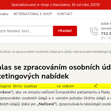
Specializovaný e-shop s hlavolamy. Již od roku 2005!
platba
INTERNATIONAL E-SHOP
KONTAKT
Ježek 
zavole
Hledat
732 
(Po-So
ouhlas se zpracováním osobních údajů pro účely zobrazování marketingov
las se zpracováním osobních úd
etingových nabídek
lujete tímto souhlas ……………..., se sídlem ………………, IČ ……………
rávce“
), aby ve smyslu nařízení Evropského parlamentu a Rady 
zpracováním osobních údajů a o volném pohybu těchto údajů a 
bních údajů) (dále jen
„Nařízení“
), zpracovával/a následující osob