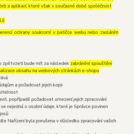
eb a aplikací, které však v současné době společnost
EU)
ferencí ochrany soukromí v patičce webu nebo zasláním
to zpětvzetí bude mít za následek
zabránění spouštění
nalizace obsahu na webových stránkách e-shopu
vává
dajům a požadovat jejich kopii
sitelnost
vit, popřípadě požadovat omezení jejich zpracování
se nejedná o osobní údaje, které je Správce povinen
pisů
dle Nařízení byla porušena v důsledku zpracování vašich