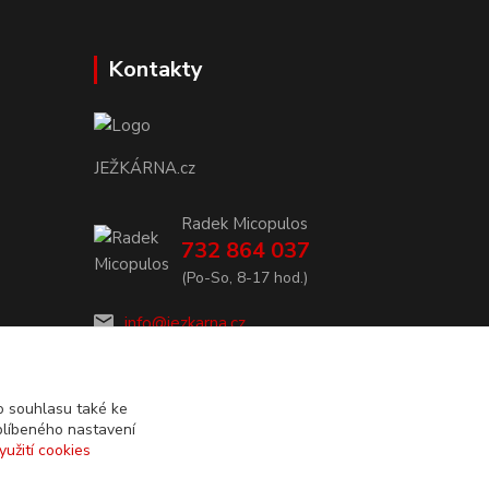
Kontakty
JEŽKÁRNA.cz
Radek Micopulos
732 864 037
(Po-So, 8-17 hod.)
info@jezkarna.cz
 souhlasu také ke
blíbeného nastavení
yužití cookies