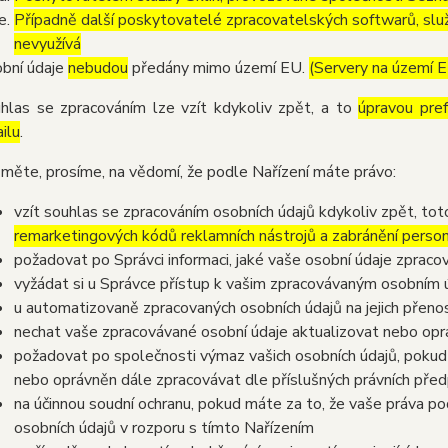
Případně další poskytovatelé zpracovatelských softwarů, služ
nevyužívá
bní údaje
nebudou
předány mimo území EU.
(Servery na území 
hlas se zpracováním lze vzít kdykoliv zpět, a to
úpravou pre
ilu
.
měte, prosíme, na vědomí, že podle Nařízení máte právo:
vzít souhlas se zpracováním osobních údajů kdykoliv zpět, to
remarketingových kódů reklamních nástrojů a zabránění perso
požadovat po Správci informaci, jaké vaše osobní údaje zpraco
vyžádat si u Správce přístup k vašim zpracovávaným osobním ú
u automatizovaně zpracovaných osobních údajů na jejich přeno
nechat vaše zpracovávané osobní údaje aktualizovat nebo opra
požadovat po společnosti výmaz vašich osobních údajů, pokud 
nebo oprávněn dále zpracovávat dle příslušných právních před
na účinnou soudní ochranu, pokud máte za to, že vaše práva po
osobních údajů v rozporu s tímto Nařízením