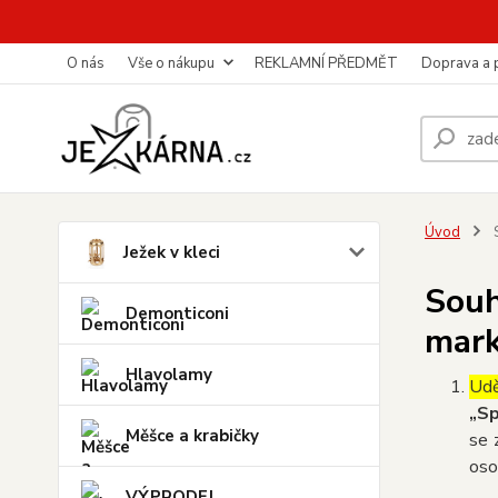
O nás
Vše o nákupu
REKLAMNÍ PŘEDMĚT
Doprava a 
Úvod
S
Ježek v kleci
Souh
Demonticoni
mark
Hlavolamy
Udě
„Sp
Měšce a krabičky
se 
oso
VÝPRODEJ