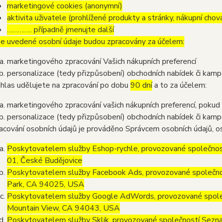
marketingové cookies (anonymní)
aktivita uživatele (prohlížené produkty a stránky, nákupní chov
………….. případně jmenujte další
e uvedené osobní údaje budou zpracovány za účelem:
marketingového zpracování Vašich nákupních preferencí
personalizace (tedy přizpůsobení) obchodních nabídek či kamp
hlas udělujete na zpracování po dobu
90 dní
a to za účelem:
marketingového zpracování vašich nákupních preferencí, pokud
personalizace (tedy přizpůsobení) obchodních nabídek či kamp
acování osobních údajů je prováděno Správcem osobních údajů, os
Poskytovatelem služby Eshop-rychle, provozované společnost
01, České Budějovice
Poskytovatelem služby Facebook Ads, provozované společno
Park, CA 94025, USA
Poskytovatelem služby Google AdWords, provozované společ
Mountain View, CA 94043, USA
Poskytovatelem služby Sklik, provozované společností Sezna