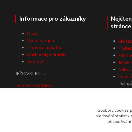
Informace pro zákazníky
Nejčten
stránce
O nás
Vše o nákupu
Skuteč
Doprava a platba
Posled
Obchodní podmínky
Vznik J
Kontakt
Ježek 
Nález 
JEŽCIVKLECI.cz
Známé 
Dalajl
Domovská stránka
další
NA SLOVENSKO
objednávejte přes náš
Soubory cookies 
sledování statisti
mezinárodní e-shop
při používání