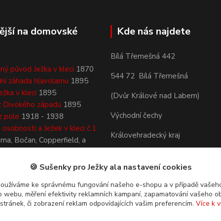
ější na domovské
Kde nás najdete
Bílá Třemešná 442
ný původ Ježka v kleci
1870
544 72 Bílá Třemešná
ní záhada hlavolamu
1895
ežka v kleci
1895
(Dvůr Králové nad Labem)
z Divokého západu
1895
Východní čechy
z pole
1918 - 1938
osobnosti a Ježek v kleci č.1
Královehradecký kraj
áma, Bočan, Copperfield, a
Česká republika
🍪 Sušenky pro Ježky ala nastavení cookies
používáme ke správnému fungování našeho e-shopu a v případě vašeho
k o webu, měření efektivity reklamních kampaní, zapamatování vašeho o
 stránek, či zobrazení reklam odpovídajících vašim preferencím.
Více k v