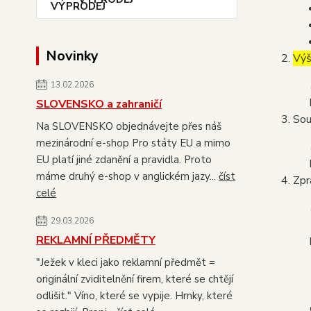
Novinky
Výš
13.02.2026
SLOVENSKO a zahraničí
Sou
Na SLOVENSKO objednávejte přes náš
mezinárodní e-shop Pro státy EU a mimo
EU platí jiné zdanění a pravidla. Proto
máme druhý e-shop v anglickém jazy...
číst
Zpr
celé
29.03.2026
REKLAMNÍ PŘEDMĚTY
"Ježek v kleci jako reklamní předmět =
originální zviditelnění firem, které se chtějí
odlišit." Víno, které se vypije. Hrnky, které