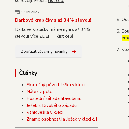
se rozbijí. Propi...
číst celé
17.09.2025
Oso
Dárkové krabičky s až 34% slevou!
Dárkové krabičky máme nyní s až 34%
Sou
slevou! Více ZDE!
číst celé
ema
Vez
Zobrazit všechny novinky
Články
Skutečný původ Ježka v kleci
Nález z pole
Poslední záhada hlavolamu
Ježek z Divokého západu
Vznik Ježka v kleci
Známé osobnosti a Ježek v kleci č.1