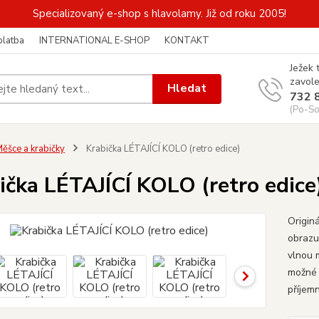
Specializovaný e-shop s hlavolamy. Již od roku 2005!
platba
INTERNATIONAL E-SHOP
KONTAKT
Ježek 
zavole
Hledat
732 
(Po-So
ěšce a krabičky
Krabička LÉTAJÍCÍ KOLO (retro edice)
ička LÉTAJÍCÍ KOLO (retro edice
Origin
obrazu
vlnou 
možné 
příjemn