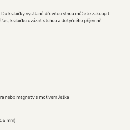
. Do krabičky vystlané dřevitou vlnou můžete zakoupit
ěšec, krabičku ovázat stuhou a dotyčného příjemně
íbra nebo magnety s motivem Ježka
106 mm).