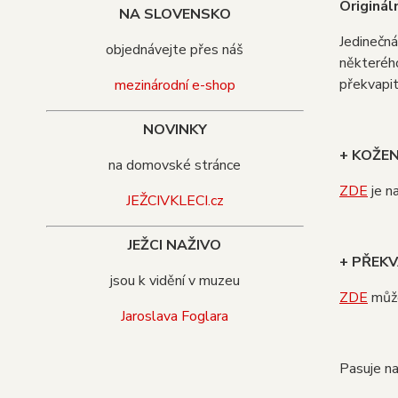
Originál
NA SLOVENSKO
Jedinečná
objednávejte přes náš
některého
překvapit
mezinárodní e-shop
NOVINKY
+ KOŽE
na domovské stránce
ZDE
je n
JEŽCIVKLECI.cz
JEŽCI NAŽIVO
+ PŘEKV
jsou k vidění v muzeu
ZDE
může
Jaroslava Foglara
Pasuje n