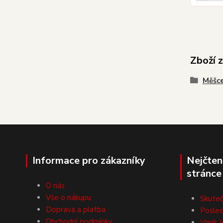
Zboží 
Měšce
Informace pro zákazníky
Nejčten
stránce
O nás
Vše o nákupu
Skuteč
Doprava a platba
Posled
Obchodní podmínky
Vznik J