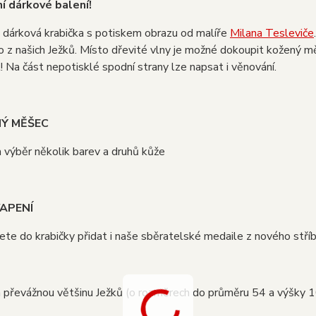
ní dárkové balení!
 dárková krabička s potiskem obrazu od malíře
Milana Tesleviče
 z našich Ježků. Místo dřevité vlny je možné dokoupit kožený m
! Na část nepotisklé spodní strany lze napsat i věnování.
NÝ MĚŠEC
a výběr několik barev a druhů kůže
APENÍ
te do krabičky přidat i naše sběratelské medaile z nového stř
a převážnou většinu Ježků (o rozměrech do průměru 54 a výšky 