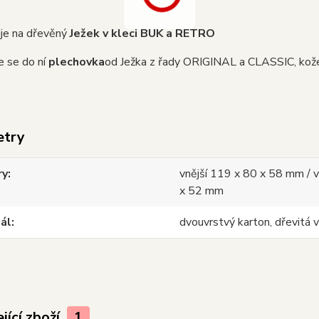
je na dřevěný
Ježek v kleci BUK a RETRO
 se do ní
plechovka
od Ježka z řady ORIGINAL a CLASSIC,
kož
etry
ry
vnější 119 x 80 x 58 mm / v
x 52 mm
ál
dvouvrstvý karton, dřevitá 
jící zboží
1