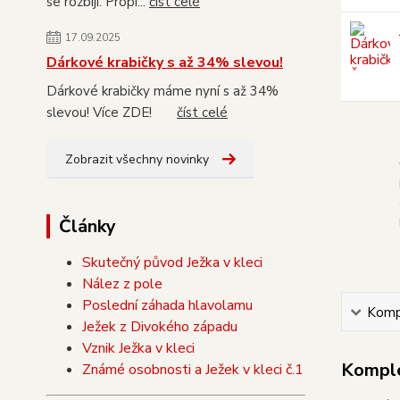
se rozbijí. Propi...
číst celé
17.09.2025
Dárkové krabičky s až 34% slevou!
Dárkové krabičky máme nyní s až 34%
slevou! Více ZDE!
číst celé
Zobrazit všechny novinky
Články
Skutečný původ Ježka v kleci
Nález z pole
Poslední záhada hlavolamu
Kompl
Ježek z Divokého západu
Vznik Ježka v kleci
Komple
Známé osobnosti a Ježek v kleci č.1