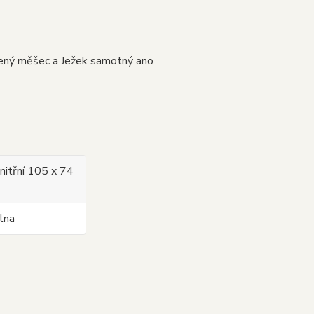
ený měšec a Ježek samotný ano
nitřní 105 x 74
vlna