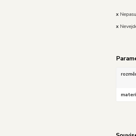
x
Nepasu
x
Nevejde
Param
rozmě
materi
Souvise