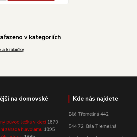
zařazeno v kategoriích
 a krabičky
ější na domovské
Kde nás najdete
Bílá Třemešná 442
ný původ Ježka v kleci
1870
544 72 Bílá Třemešná
ní záhada hlavolamu
1895
ežka v kleci
1895