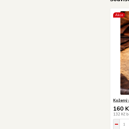
Akce
Kožený 
160 K
132 Kč
b