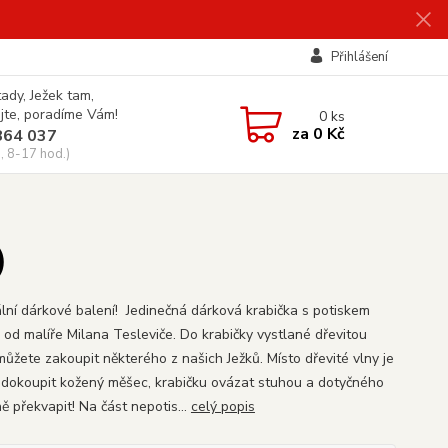
Přihlášení
tady, Ježek tam,
jte, poradíme Vám!
0
ks
za
0 Kč
864 037
, 8-17 hod.)
)
ální dárkové balení! Jedinečná dárková krabička s potiskem
 od malíře Milana Tesleviče. Do krabičky vystlané dřevitou
můžete zakoupit některého z našich Ježků. Místo dřevité vlny je
dokoupit kožený měšec, krabičku ovázat stuhou a dotyčného
ě překvapit! Na část nepotis...
celý popis