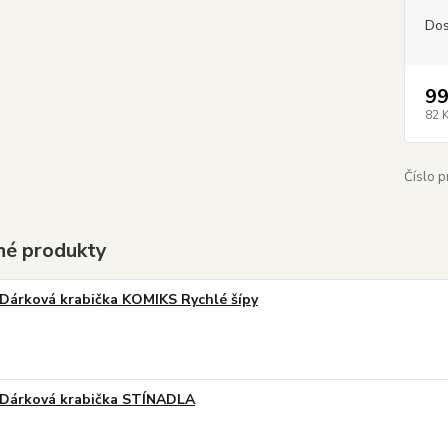
Dos
99
82 
Číslo p
é produkty
Dárková krabička KOMIKS Rychlé šípy
Dárková krabička STÍNADLA