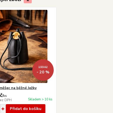
199 Kč
- 20 %
měšec na běžné Ježky
č
/
ks
Skladem > 10 ks
ez DPH
Přidat do košíku