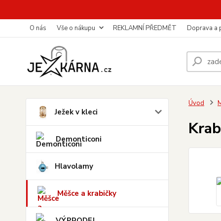
O nás
Vše o nákupu
REKLAMNÍ PŘEDMĚT
Doprava a 
Úvod
M
Ježek v kleci
Krab
Demonticoni
Hlavolamy
Měšce a krabičky
VÝPRODEJ