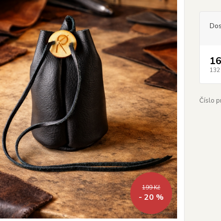
Dos
16
132
Číslo p
199 Kč
- 20 %