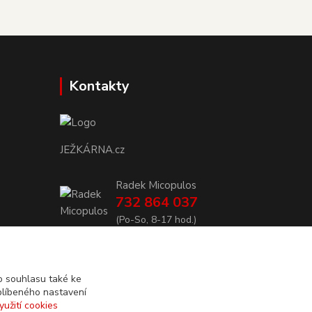
Kontakty
JEŽKÁRNA.cz
Radek Micopulos
732 864 037
(Po-So, 8-17 hod.)
info@jezkarna.cz
 souhlasu také ke
blíbeného nastavení
yužití cookies