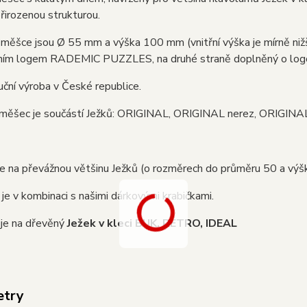
řirozenou strukturou.
ěšce jsou Ø 55 mm a výška 100 mm (vnitřní výška je mírně nižší)
álním logem RADEMIC PUZZLES, na druhé straně doplněný o logo
ruční výroba v České republice.
 měšec je součástí Ježků: ORIGINAL, ORIGINAL nerez, ORIGINA
e na převážnou většinu Ježků (o rozměrech do průměru 50 a vý
 je v kombinaci s našimi dárkovými krabičkami.
je na dřevěný
Ježek v kleci BUK, RETRO, IDEAL
etry