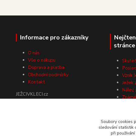
Informace pro zákazníky
Nejčten
stránce
O nás
Vše o nákupu
Skuteč
Doprava a platba
Posled
Obchodní podmínky
Vznik J
Kontakt
Ježek 
Nález 
JEŽCIVKLECI.cz
Známé 
Dalajl
Domovská stránka
další
NA SLOVENSKO
Soubory cookies 
sledování statisti
objednávejte přes náš
při používání