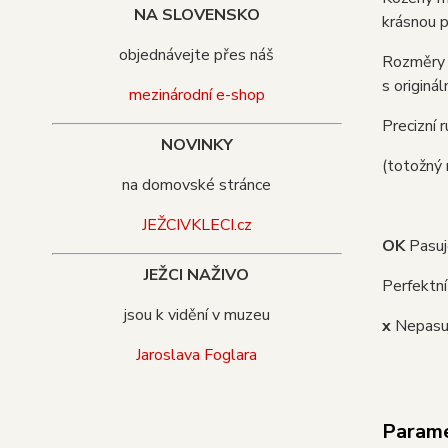
NA SLOVENSKO
krásnou p
objednávejte přes náš
Rozměry m
s origin
mezinárodní e-shop
Precizní 
NOVINKY
(totožný
na domovské stránce
JEŽCIVKLECI.cz
OK
Pasuj
JEŽCI NAŽIVO
Perfektní
jsou k vidění v muzeu
x
Nepasu
Jaroslava Foglara
Param