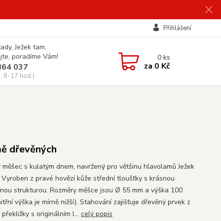
Přihlášení
tady, Ježek tam,
jte, poradíme Vám!
0
ks
za
0 Kč
864 037
, 8-17 hod.)
ě dřevěných
 měšec s kulatým dnem, navržený pro většinu hlavolamů Ježek
i. Vyroben z pravé hovězí kůže střední tloušťky s krásnou
enou strukturou. Rozměry měšce jsou Ø 55 mm a výška 100
třní výška je mírně nižší). Stahování zajišťuje dřevěný prvek z
překližky s originálním l...
celý popis