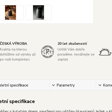
ČESKÁ VÝROBA
20 let zkušeností
Kvalita na kterou
Určitě Vám dobře
dohlížíme od výroby až
poradíme, neváhejte se
po naši kompletaci.
zeptat.
etní specifikace
Parametry
Kome
tní specifikace
šec s kulatým dnem, navržený pro většinu hlavolamů Ježek v kle