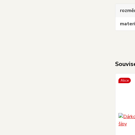
rozmě
materi
Souvise
Akce