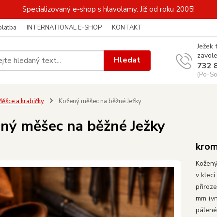
Specializovaný e-shop s hlavolamy. Již od roku 2005!
platba
INTERNATIONAL E-SHOP
KONTAKT
Ježek 
zavole
Hledat
732 
(Po-So
ěšce a krabičky
Kožený měšec na běžné Ježky
ný měšec na běžné Ježky
krom
Kožený
v klec
přiroz
mm (vni
pálené 