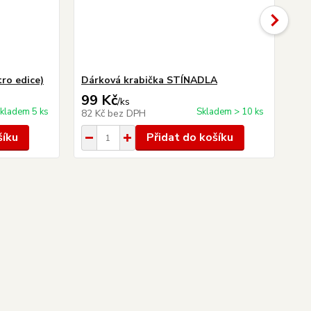
ro edice)
Dárková krabička STÍNADLA
Dá
99 Kč
69
/
ks
kladem 5 ks
Skladem > 10 ks
82 Kč
bez DPH
57
šíku
Přidat do košíku