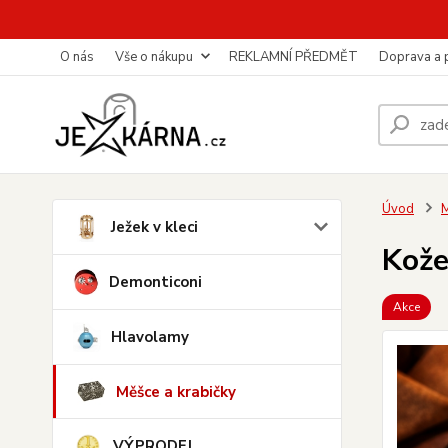
O nás
Vše o nákupu
REKLAMNÍ PŘEDMĚT
Doprava a 
Úvod
M
Ježek v kleci
Kože
Demonticoni
Akce
Hlavolamy
Měšce a krabičky
VÝPRODEJ