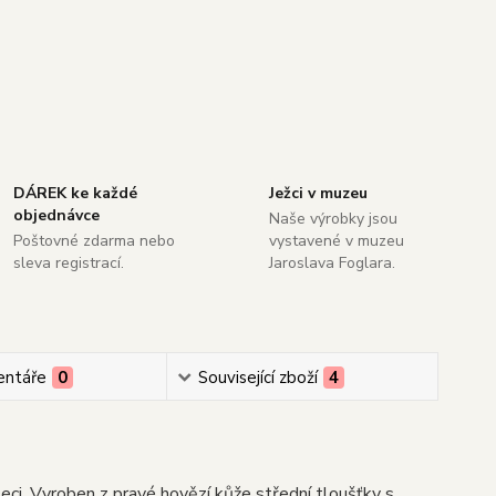
DÁREK ke každé
Ježci v muzeu
objednávce
Naše výrobky jsou
Poštovné zdarma nebo
vystavené v muzeu
sleva registrací.
Jaroslava Foglara.
ntáře
0
Související zboží
4
ci. Vyroben z pravé hovězí kůže střední tloušťky s