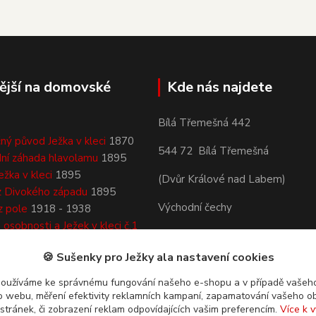
ější na domovské
Kde nás najdete
Bílá Třemešná 442
ný původ Ježka v kleci
1870
544 72 Bílá Třemešná
ní záhada hlavolamu
1895
ežka v kleci
1895
(Dvůr Králové nad Labem)
z Divokého západu
1895
Východní čechy
z pole
1918 - 1938
osobnosti a Ježek v kleci č.1
Královehradecký kraj
áma, Bočan, Copperfield, a
🍪 Sušenky pro Ježky ala nastavení cookies
Česká republika
používáme ke správnému fungování našeho e-shopu a v případě vašeho
k o webu, měření efektivity reklamních kampaní, zapamatování vašeho o
 stránek, či zobrazení reklam odpovídajících vašim preferencím.
Více k v