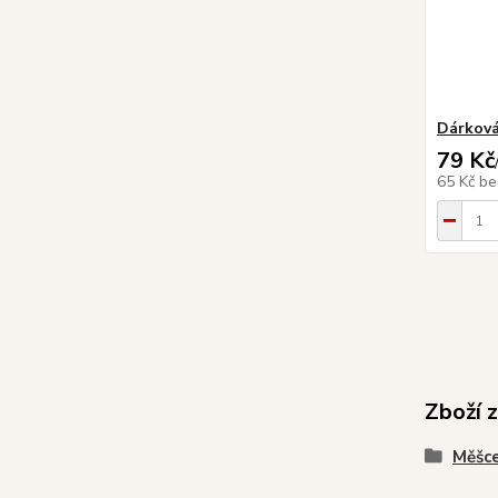
Dárková
79 Kč
65 Kč
be
Zboží 
Měšce