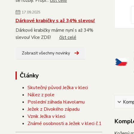
se rozbijí. Propi...
číst celé
17.09.2025
Dárkové krabičky s až 34% slevou!
Dárkové krabičky máme nyní s až 34%
slevou! Více ZDE!
číst celé
Zobrazit všechny novinky
Články
Skutečný původ Ježka v kleci
Nález z pole
Poslední záhada hlavolamu
Kompl
Ježek z Divokého západu
Vznik Ježka v kleci
Komple
Známé osobnosti a Ježek v kleci č.1
Kožený mě