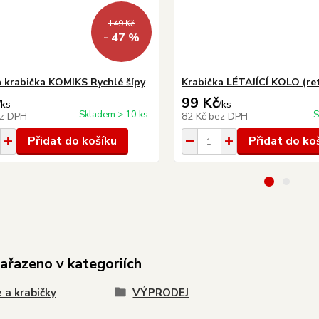
149 Kč
- 47 %
 krabička KOMIKS Rychlé šípy
Krabička LÉTAJÍCÍ KOLO (ret
99 Kč
/
ks
/
ks
Skladem > 10 ks
S
z DPH
82 Kč
bez DPH
Přidat do košíku
Přidat do ko
zařazeno v kategoriích
 a krabičky
VÝPRODEJ