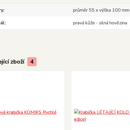
ry
průměr 55 x výška 100 mm
ál
pravá kůže - silná hovězina
jící zboží
4