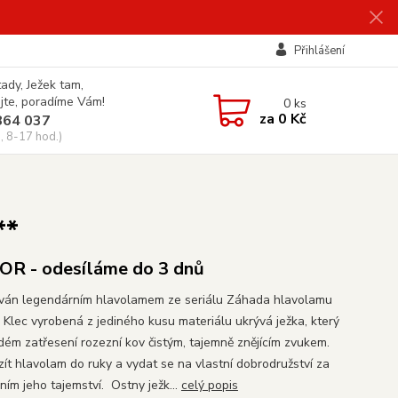
Přihlášení
tady, Ježek tam,
jte, poradíme Vám!
0
ks
za
0 Kč
864 037
, 8-17 hod.)
**
R - odesíláme do 3 dnů
ován legendárním hlavolamem ze seriálu Záhada hlavolamu
. Klec vyrobená z jediného kusu materiálu ukrývá ježka, který
ždém zatřesení rozezní kov čistým, tajemně znějícím zvukem.
zít hlavolam do ruky a vydat se na vlastní dobrodružství za
ním jeho tajemství. Ostny ježk...
celý popis