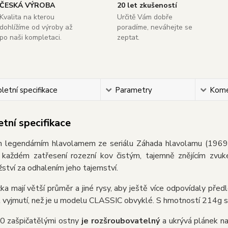
ČESKÁ VÝROBA
20 let zkušeností
Kvalita na kterou
Určitě Vám dobře
dohlížíme od výroby až
poradíme, neváhejte se
po naši kompletaci.
zeptat.
etní specifikace
Parametry
Kome
tní specifikace
án legendárním hlavolamem ze seriálu Záhada hlavolamu (1969).
i každém zatřesení rozezní kov čistým, tajemně znějícím zvuk
ství za odhalením jeho tajemství.
ka mají větší průměr a jiné rysy, aby ještě více odpovídaly pře
 vyjmutí, než je u modelu CLASSIC obvyklé. S hmotností 214g se
10 zašpičatělými ostny
je rozšroubovatelný
a ukrývá plánek na 