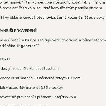
15 let mapy). "Plán ku sestrojení létajícího kola", jak zní jeho
é technické části kola jsou zkrášleny úžasným psaným písmem.
Í výrobku je
kovová plechovka
,
černý kožený měšec
a pokyn
VNĚJŠÍ PROVEDENÍ!
nění ostnů v kuličce zaručuje větší životnost a téměř stoproc
drží několik generací."
OSTI:
ý design ze seriálu Záhada hlavolamu
jednoho kusu materiálu s nádherně znivým zvukem
dolný ušlechtilý materiál (stále lesklý)
bovatelné provedení s plánkem Létajícího kola