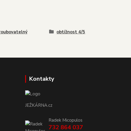
roubovatelný
obtížnost 4/5
Kontakty
JEŽKÁRNA.cz
Radek Micopulos
732 864 037