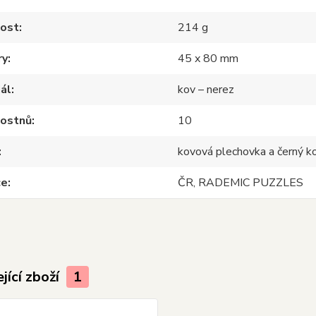
ost
214 g
ry
45 x 80 mm
ál
kov – nerez
 ostnů
10
kovová plechovka a černý 
ce
ČR, RADEMIC PUZZLES
jící zboží
1