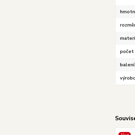
hmotn
rozmě
materi
počet
balení
výrob
Souvise
Akce