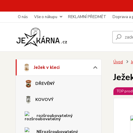
O nás
Vše o nákupu
REKLAMNÍ PŘEDMĚT
Doprava a 
Úvod
J
Ježek v kleci
Ježe
DŘEVĚNÝ
TOP prod
KOVOVÝ
rozšroubovatelný
NErozšroubovatelný