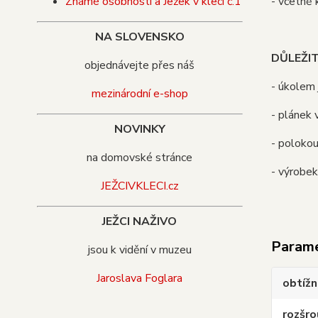
- včetně
Známé osobnosti a Ježek v kleci č.1
NA SLOVENSKO
DŮLEŽI
objednávejte přes náš
- úkolem
mezinárodní e-shop
- plánek 
NOVINKY
- poloko
na domovské stránce
- výrobek
JEŽCIVKLECI.cz
JEŽCI NAŽIVO
Param
jsou k vidění v muzeu
Jaroslava Foglara
obtíž
rozšr