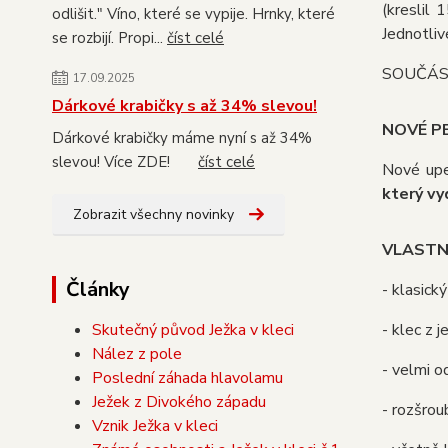
(kreslil 
odlišit." Víno, které se vypije. Hrnky, které
Jednotliv
se rozbijí. Propi...
číst celé
SOUČÁST
17.09.2025
Dárkové krabičky s až 34% slevou!
NOVÉ PE
Dárkové krabičky máme nyní s až 34%
slevou! Více ZDE!
číst celé
Nové upev
který vy
Zobrazit všechny novinky
VLASTN
Články
- klasick
- klec z 
Skutečný původ Ježka v kleci
Nález z pole
- velmi o
Poslední záhada hlavolamu
Ježek z Divokého západu
- rozšrou
Vznik Ježka v kleci