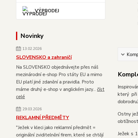
VÝPRODEJ
Novinky
13.02.2026
Kompl
SLOVENSKO a zahraničí
Na SLOVENSKO objednávejte přes náš
Komple
mezinárodní e-shop Pro státy EU a mimo
EU platí jiné zdanění a pravidla. Proto
Inspirov
máme druhý e-shop v anglickém jazy...
číst
který př
celé
dobrodruž
29.03.2026
Ostny jež
REKLAMNÍ PŘEDMĚTY
obtížnost
"Ježek v kleci jako reklamní předmět =
Ježek s 
originální zviditelnění firem, které se chtějí