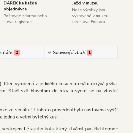
DÁREK ke každé
Ježci v muzeu
objednávce
Naše výrobky jsou
Poštovné zdarma nebo
vystavené v muzeu
sleva registrací.
Jaroslava Foglara.
ntáře
0
Související zboží
1
 Klec vyrobená z jediného kusu materiálu ukrývá ježka,
em. Stačí vzít hlavolam do ruky a vydat se na vlastní
dloze ze seriálu. U tohoto provedení byla nastavena vyšší
 jedná o velmi bytelný kus!
sestrojení Létajícího kola, který ztvárnil pan Richtermoc