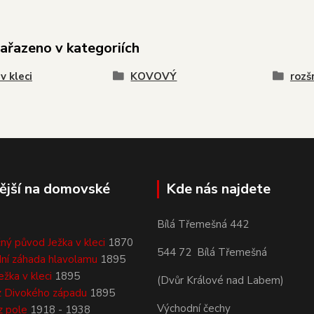
zařazeno v kategoriích
v kleci
KOVOVÝ
rozš
ější na domovské
Kde nás najdete
Bílá Třemešná 442
ný původ Ježka v kleci
1870
544 72 Bílá Třemešná
ní záhada hlavolamu
1895
ežka v kleci
1895
(Dvůr Králové nad Labem)
z Divokého západu
1895
Východní čechy
z pole
1918 - 1938