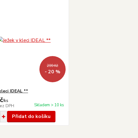
299 Kč
- 20 %
kleci IDEAL **
č
/
ks
Skladem > 10 ks
ez DPH
Přidat do košíku