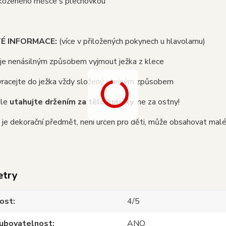
 koženého měšce s plechovkou
TÉ INFORMACE:
(více v přiložených pokynech u hlavolamu)
 je nenásilným způsobem vyjmout ježka z klece
vracejte do ježka vždy složený stejným způsobem
ule
utahujte držením za tělo kuličky
, ne za ostny!
 je dekorační předmět, není určen pro děti, může obsahovat malé 
etry
nost
4/5
oubovatelnost
ANO