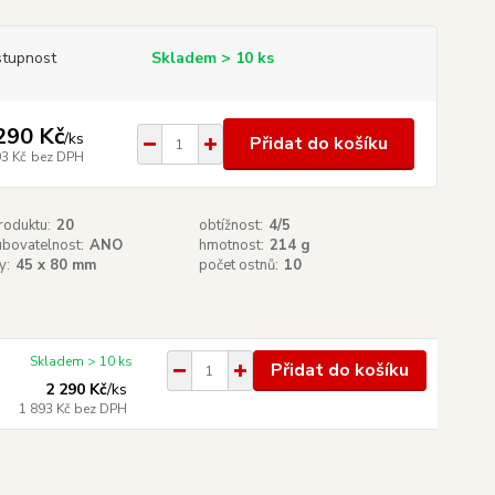
tupnost
Skladem > 10 ks
290 Kč
/
ks
Přidat do košíku
93 Kč
bez DPH
roduktu:
20
obtížnost:
4/5
ubovatelnost:
ANO
hmotnost:
214 g
y:
45 x 80 mm
počet ostnů:
10
Skladem > 10 ks
Přidat do košíku
2 290 Kč
/
ks
1 893 Kč
bez DPH