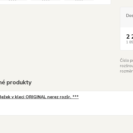
Dos
2 
1 8
Číslo p
rozšro
rozměr
é produkty
Ježek v kleci ORIGINAL nerez rozšr. ***