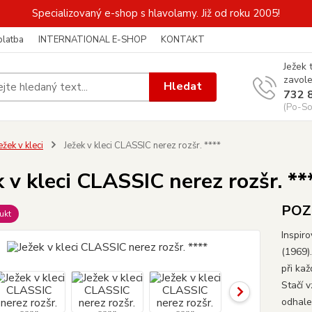
Specializovaný e-shop s hlavolamy. Již od roku 2005!
platba
INTERNATIONAL E-SHOP
KONTAKT
Ježek 
zavole
Hledat
732 
(Po-So
ežek v kleci
Ježek v kleci CLASSIC nerez rozšr. ****
k v kleci CLASSIC nerez rozšr. **
POZO
ukt
Inspir
(1969)
při ka
Stačí v
odhale