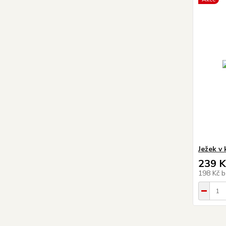
Ježek v 
239 K
198 Kč
b