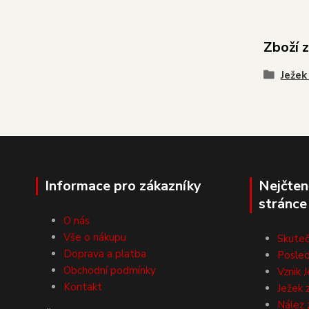
Zboží 
Ježek 
Informace pro zákazníky
Nejčten
stránce
O nás
Vše o nákupu
Skuteč
Doprava a platba
Posled
Obchodní podmínky
Vznik J
Kontakt
Ježek 
Nález 