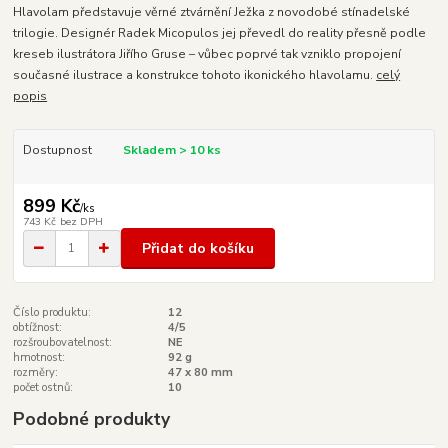
Hlavolam představuje věrné ztvárnění Ježka z novodobé stínadelské
trilogie. Designér Radek Micopulos jej převedl do reality přesně podle
kreseb ilustrátora Jiřího Gruse – vůbec poprvé tak vzniklo propojení
současné ilustrace a konstrukce tohoto ikonického hlavolamu.
celý
popis
Dostupnost
Skladem > 10 ks
899 Kč
/
ks
743 Kč
bez DPH
Přidat do košíku
Číslo produktu:
12
obtížnost:
4/5
rozšroubovatelnost:
NE
hmotnost:
92 g
rozměry:
47 x 80 mm
počet ostnů:
10
Podobné produkty