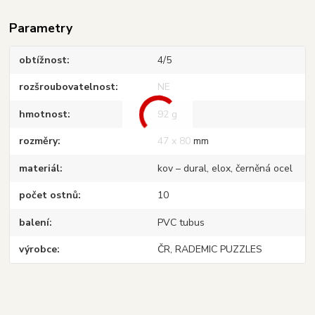
Parametry
obtížnost
4/5
rozšroubovatelnost
NE
hmotnost
92 g
rozměry
47 x 80 mm
materiál
kov – dural, elox, černěná ocel
počet ostnů
10
balení
PVC tubus
výrobce
ČR, RADEMIC PUZZLES