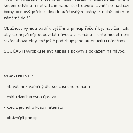
šedém odstínu a netradičně nabízí šest otvorů. Uvnitř se nachází
černý ocelový ježek s deseti kuželovitými ostny, z nichž jeden je
záměrně delší.
Obtížnost vyjmutí patří k vyšším a princip řešení byl navržen tak,
aby co nejvěrněji odpovídal návodu z románu. Tento model není
rozšroubovatelný, což ještě podtrhuje jeho autenticitu i náročnost.
SOUČÁSTÍ výrobku je
pvc tubus
a pokyny s odkazem na návod.
VLASTNOSTI:
- hlavolam ztvárněný dle současného románu
- exkluzivní barevná úprava
- klec z jednoho kusu materiálu
- obtížnější princip