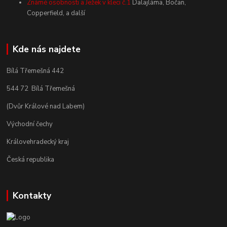
Známé osobnosti a Ježek v kleci č.1
Dalajláma, Bočan,
Copperfield, a další
Kde nás najdete
Bílá Třemešná 442
544 72 Bílá Třemešná
(Dvůr Králové nad Labem)
Východní čechy
Královehradecký kraj
Česká republika
Kontakty