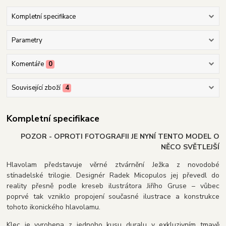
Kompletní specifikace
Parametry
Komentáře
0
Související zboží
4
Kompletní specifikace
POZOR - OPROTI FOTOGRAFII JE NYNÍ TENTO MODEL O
NĚCO SVĚTLEJŠÍ
Hlavolam představuje věrné ztvárnění Ježka z novodobé
stínadelské trilogie. Designér Radek Micopulos jej převedl do
reality přesně podle kreseb ilustrátora Jiřího Gruse – vůbec
poprvé tak vzniklo propojení současné ilustrace a konstrukce
tohoto ikonického hlavolamu.
Klec je vyrobena z jednoho kusu duralu v exkluzivním tmavě