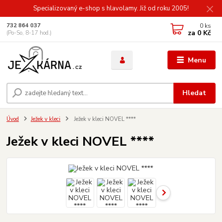
Specializovaný e-shop s hlavolamy. Již od roku 2005!
0
ks
732 864 037
za
0 Kč
(Po-So, 8-17 hod.)
Menu
Hledat
Úvod
Ježek v kleci
Ježek v kleci NOVEL ****
Ježek v kleci NOVEL ****