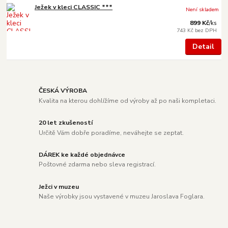
Ježek v kleci CLASSIC ***
Není skladem
899 Kč
/
ks
743 Kč
bez DPH
Detail
ČESKÁ VÝROBA
Kvalita na kterou dohlížíme od výroby až po naši kompletaci.
20 let zkušeností
Určitě Vám dobře poradíme, neváhejte se zeptat.
DÁREK ke každé objednávce
Poštovné zdarma nebo sleva registrací.
Ježci v muzeu
Naše výrobky jsou vystavené v muzeu Jaroslava Foglara.