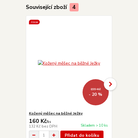
Související zboží
4
Akce
199 Kč
- 20 %
Kožený měšec na běžné Ježky
Krabička LÉ
160 Kč
99 Kč
/
ks
/
ks
Skladem > 10 ks
132 Kč
bez DPH
82 Kč
bez D
Přidat do košíku