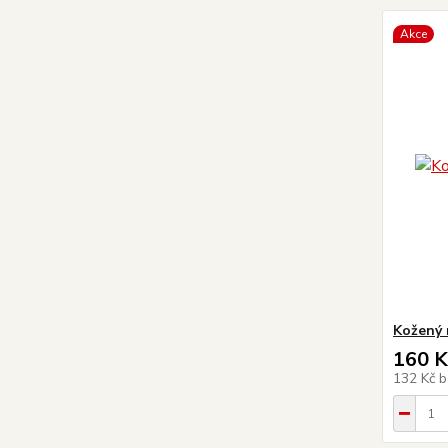
Akce
Kožený 
160 K
132 Kč
b