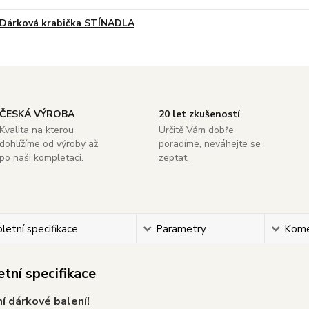
Dárková krabička STÍNADLA
ČESKÁ VÝROBA
20 let zkušeností
Kvalita na kterou
Určitě Vám dobře
dohlížíme od výroby až
poradíme, neváhejte se
po naši kompletaci.
zeptat.
etní specifikace
Parametry
Kome
tní specifikace
ní dárkové balení!