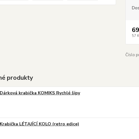
Dos
69
57 
Číslo p
é produkty
Dárková krabička KOMIKS Rychlé šípy
Krabička LÉTAJÍCÍ KOLO (retro edice)