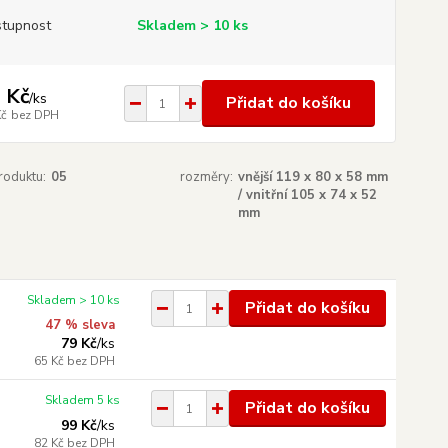
tupnost
Skladem > 10 ks
 Kč
/
ks
Přidat do košíku
Kč
bez DPH
roduktu:
05
rozměry:
vnější 119 x 80 x 58 mm
/ vnitřní 105 x 74 x 52
mm
Skladem > 10 ks
Přidat do košíku
47 % sleva
79 Kč
/
ks
65 Kč
bez DPH
Skladem 5 ks
Přidat do košíku
99 Kč
/
ks
82 Kč
bez DPH