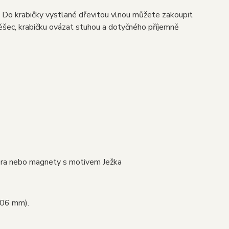
. Do krabičky vystlané dřevitou vlnou můžete zakoupit
ěšec, krabičku ovázat stuhou a dotyčného příjemně
íbra nebo magnety s motivem Ježka
106 mm).