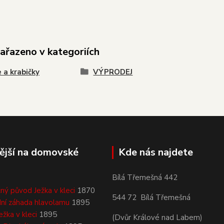
zařazeno v kategoriích
 a krabičky
VÝPRODEJ
ější na domovské
Kde nás najdete
Bílá Třemešná 442
ný původ Ježka v kleci
1870
544 72 Bílá Třemešná
ní záhada hlavolamu
1895
ežka v kleci
1895
(Dvůr Králové nad Labem)