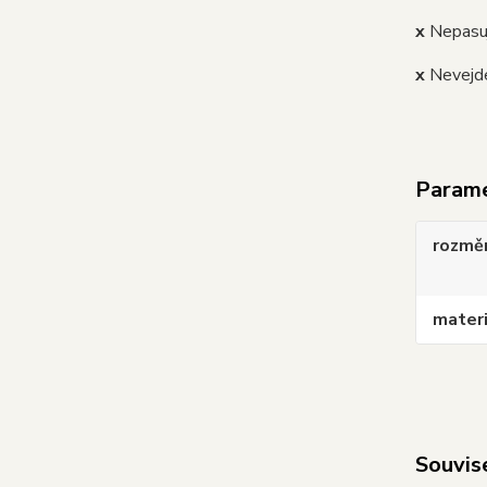
x
Nepasu
x
Nevejde
Param
rozmě
materi
Souvise