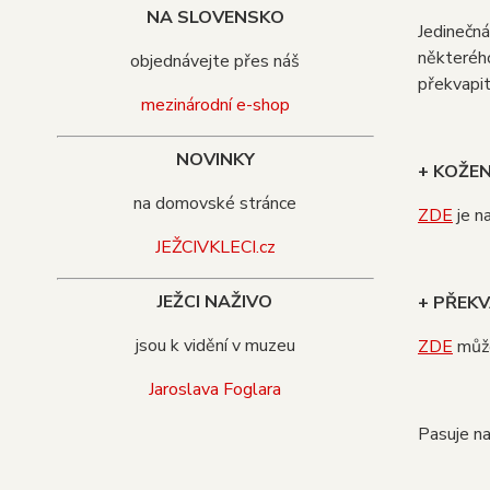
NA SLOVENSKO
Jedinečná
některého
objednávejte přes náš
překvapit
mezinárodní e-shop
NOVINKY
+ KOŽE
na domovské stránce
ZDE
je n
JEŽCIVKLECI.cz
JEŽCI NAŽIVO
+ PŘEKV
jsou k vidění v muzeu
ZDE
může
Jaroslava Foglara
Pasuje n