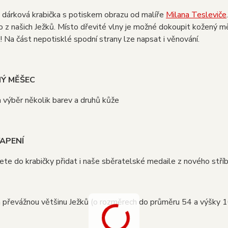
 dárková krabička s potiskem obrazu od malíře
Milana Tesleviče
 z našich Ježků. Místo dřevité vlny je možné dokoupit kožený m
! Na část nepotisklé spodní strany lze napsat i věnování.
NÝ MĚŠEC
a výběr několik barev a druhů kůže
APENÍ
te do krabičky přidat i naše sběratelské medaile z nového stř
a převážnou většinu Ježků (o rozměrech do průměru 54 a výšky 