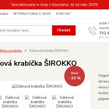
Specializovaný e-shop s hlavolamy. Již od roku 2005!
platba
INTERNATIONAL E-SHOP
KONTAKT
Ježek 
zavole
Hledat
732 
(Po-So
ěšce a krabičky
Dárková krabička ŠIROKKO
ová krabička ŠIROKKO
99 Kč
Origin
- 30 %
obrazu
vlnou 
možné 
příjemn