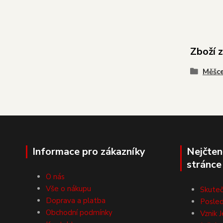
Zboží 
Měšce
Informace pro zákazníky
Nejčten
stránce
O nás
Vše o nákupu
Skuteč
Doprava a platba
Posled
Obchodní podmínky
Vznik J