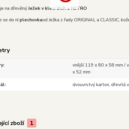
je na dřevěný
Ježek v kleci BUK a RETRO
 se do ní
plechovka
od Ježka z řady ORIGINAL a CLASSIC,
kož
etry
ry
vnější 119 x 80 x 58 mm / v
x 52 mm
ál
dvouvrstvý karton, dřevitá 
jící zboží
1