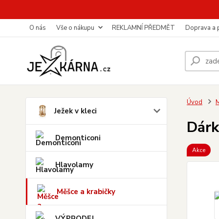
O nás
Vše o nákupu
REKLAMNÍ PŘEDMĚT
Doprava a 
Úvod
M
Ježek v kleci
Dárk
Demonticoni
Akce
Hlavolamy
Měšce a krabičky
VÝPRODEJ