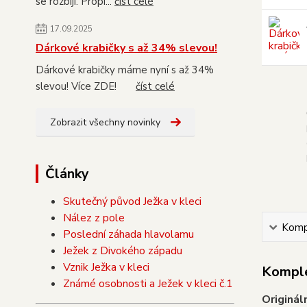
se rozbijí. Propi...
číst celé
17.09.2025
Dárkové krabičky s až 34% slevou!
Dárkové krabičky máme nyní s až 34%
slevou! Více ZDE!
číst celé
Zobrazit všechny novinky
Články
Skutečný původ Ježka v kleci
Nález z pole
Kompl
Poslední záhada hlavolamu
Ježek z Divokého západu
Vznik Ježka v kleci
Komple
Známé osobnosti a Ježek v kleci č.1
Originál