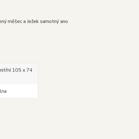
ený měšec a Ježek samotný ano
nitřní 105 x 74
vlna