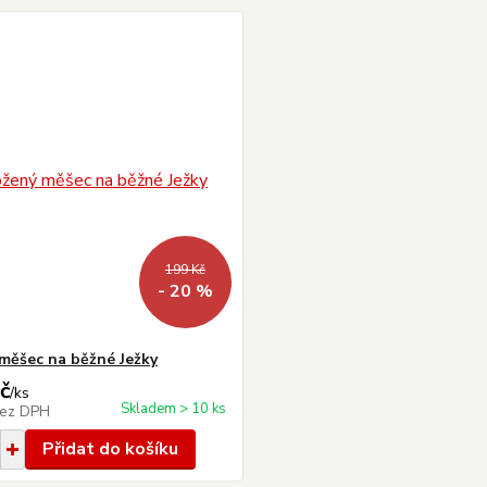
199 Kč
- 20 %
měšec na běžné Ježky
č
/
ks
Skladem > 10 ks
ez DPH
Přidat do košíku