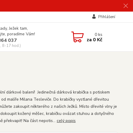
Přihlášení
tady, Ježek tam,
jte, poradíme Vám!
0
ks
za
0 Kč
864 037
, 8-17 hod.)
ální dárkové balení! Jedinečná dárková krabička s potiskem
 od malíře Milana Tesleviče. Do krabičky vystlané dřevitou
můžete zakoupit některého z našich Ježků. Místo dřevité vlny je
dokoupit kožený měšec, krabičku ovázat stuhou a dotyčného
ě překvapit! Na část nepotis...
celý popis